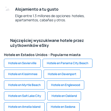
Alojamiento a tu gusto
Elige entre 1.3 millones de opciones: hoteles,
apartamentos, cabañas y otros.
Najczęściej wyszukiwane hotele przez
użytkowników eSky
Hotele en Estados Unidos - Popularne miasta
Hotele en Sevierville
Hotele en Panama City Beach
Hotele en Kissimmee
Hotele en Davenport
Hotele en Myrtle Beach
Hotele en Englewood
Hotele en Salt Lake City
Hotele en Oakland
Hotele en Amelia Island
Hotele en Sedona