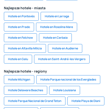
Najlepsze hotele - miasta
Hotele en Pontevès
Hotele en Larraga
Hotele en Prado
Hotele en Rosolina Mare
Hotele en Felchow
Hotele en Cerbaia
Hotele en Altavilla Milicia
Hotele en Audierne
Hotele en Galu
Hotele en Saint-André-les-Vergers
Najlepsze hotele - regiony
Hotele Míchigan
Hotele Parque nacional de los Everglades
Hotele Delaware Beaches
Hotele Louisiana
Hotele Parque Nacional de Grand Teton
Hotele Playa de Diani