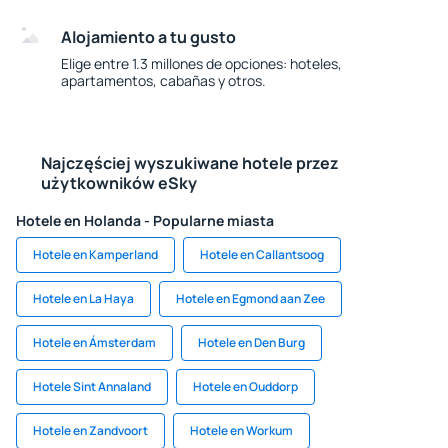
Alojamiento a tu gusto
Elige entre 1.3 millones de opciones: hoteles,
apartamentos, cabañas y otros.
Najczęściej wyszukiwane hotele przez
użytkowników eSky
Hotele en Holanda - Popularne miasta
Hotele en Kamperland
Hotele en Callantsoog
Hotele en La Haya
Hotele en Egmond aan Zee
Hotele en Ámsterdam
Hotele en Den Burg
Hotele Sint Annaland
Hotele en Ouddorp
Hotele en Zandvoort
Hotele en Workum