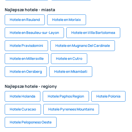
Najlepsze hotele - miasta
Hotele en Rauland
Hotele en Morlaix
Hotele en Beaulieu-sur-Layon
Hotele en Villa Bartolomea
Hotele Pravisdomini
Hotele en Mugnano Del Cardinale
Hotele en Millersville
Hotele en Cutro
Hotele en Oersberg
Hotele en Mkambati
Najlepsze hotele - regiony
Hotele Holanda
Hotele Paphos Region
Hotele Polonia
Hotele Curacao
Hotele Pyrenees Mountains
Hotele Peloponeso Oeste