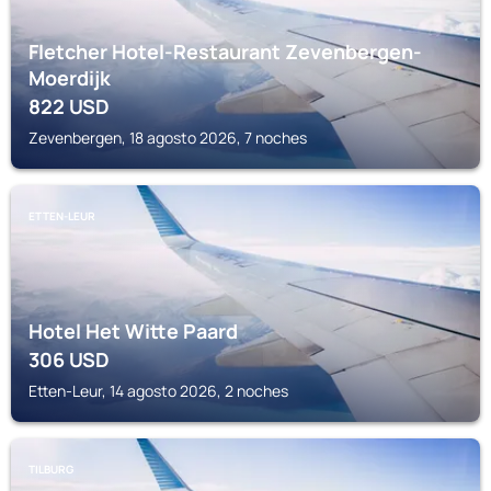
Fletcher Hotel-Restaurant Zevenbergen-
Moerdijk
822
USD
Zevenbergen, 18 agosto 2026, 7 noches
ETTEN-LEUR
Hotel Het Witte Paard
306
USD
Etten-Leur, 14 agosto 2026, 2 noches
TILBURG