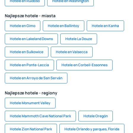
Hotele en Ruidoso
Hotele en Washington
Najlepsze hotele - miasta
Hotele en Gimo
Hotele en Ballintoy
Hotele en Kanha
Hotele en Lakeland Downs
Hotele La Douze
Hotele en Sulkowice
Hotele en Valsecca
Hotele en Ponte-Leccia
Hotele en Corbeil-Essonnes
Hotele en Arroyo de San Serván
Najlepsze hotele - regiony
Hotele Monument Valley
Hotele Mammoth Cave National Park
Hotele Oregón
Hotele Zion National Park
Hotele Orlando y parques, Florida