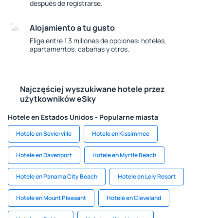
después de registrarse.
Alojamiento a tu gusto
Elige entre 1.3 millones de opciones: hoteles,
apartamentos, cabañas y otros.
Najczęściej wyszukiwane hotele przez
użytkowników eSky
Hotele en Estados Unidos - Popularne miasta
Hotele en Sevierville
Hotele en Kissimmee
Hotele en Davenport
Hotele en Myrtle Beach
Hotele en Panama City Beach
Hotele en Lely Resort
Hotele en Mount Pleasant
Hotele en Cleveland