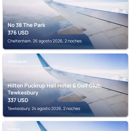
No 38 The Park
376
USD
Cheltenham, 26 agosto 2026, 2 noches
TEWKESBURY
Hilton Puckrup Hall Hotel & Golf Club,
Tewkesbury
337
USD
Tewkesbury, 24 agosto 2026, 2 noches
STROUD