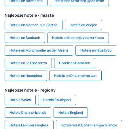
Hotele en Newcastle
Hotele en Stratford Upon Avon
Najlepsze hotele - miasta
Hotele en Moitron-sur-Sarthe
Hotele en Wiejce
Hotele en Seebach
Hotele en Kostanjevica na Krasu
Hotele en Münchweiler an der Alsenz
Hotele en Niuafo'ou
Hotele en La Esperanza
Hotele en Hamilton
Hotele en Necochea
Hotele en Ditzumerverlaat
Najlepsze hotele - regiony
Hotele Wales
Hotele Southport
Hotele Channel Islands
Hotele England
Hotele La Riviera inglesa
Hotele West Bohemian spa triangle