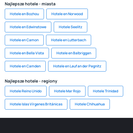
Najlepsze hotele - miasta
Hotele en Bozhou
Hotele en Norwood
Hotele en Edwinstowe
Hotele Seelitz
Hotele en Camon
Hotele en Lutterbach
Hotele en Bella Vista
Hotele en Balbriggan
Hotele en Camden
Hotele en Lauf an der Pegnitz
Najlepsze hotele - regiony
Hotele Reino Unido
Hotele Mar Rojo
Hotele Trinidad
Hotele Islas Vírgenes Británicas
Hotele Chihuahua