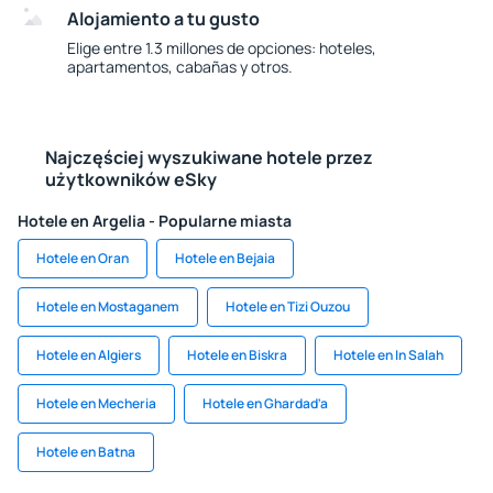
Alojamiento a tu gusto
Elige entre 1.3 millones de opciones: hoteles,
apartamentos, cabañas y otros.
Najczęściej wyszukiwane hotele przez
użytkowników eSky
Hotele en Argelia - Popularne miasta
Hotele en Oran
Hotele en Bejaia
Hotele en Mostaganem
Hotele en Tizi Ouzou
Hotele en Algiers
Hotele en Biskra
Hotele en In Salah
Hotele en Mecheria
Hotele en Ghardaďa
Hotele en Batna