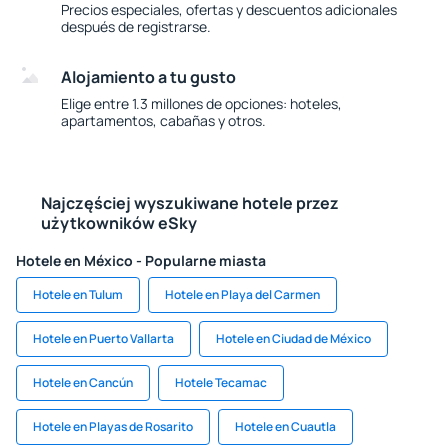
Precios especiales, ofertas y descuentos adicionales
después de registrarse.
Alojamiento a tu gusto
Elige entre 1.3 millones de opciones: hoteles,
apartamentos, cabañas y otros.
Najczęściej wyszukiwane hotele przez
użytkowników eSky
Hotele en México - Popularne miasta
Hotele en Tulum
Hotele en Playa del Carmen
Hotele en Puerto Vallarta
Hotele en Ciudad de México
Hotele en Cancún
Hotele Tecamac
Hotele en Playas de Rosarito
Hotele en Cuautla