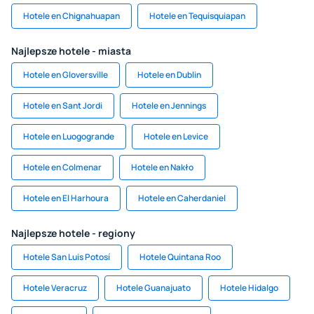
Hotele en Chignahuapan
Hotele en Tequisquiapan
Najlepsze hotele - miasta
Hotele en Gloversville
Hotele en Dublin
Hotele en Sant Jordi
Hotele en Jennings
Hotele en Luogogrande
Hotele en Levice
Hotele en Colmenar
Hotele en Nakło
Hotele en El Harhoura
Hotele en Caherdaniel
Najlepsze hotele - regiony
Hotele San Luis Potosí
Hotele Quintana Roo
Hotele Veracruz
Hotele Guanajuato
Hotele Hidalgo