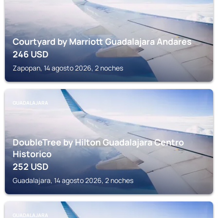
Courtyard by Marriott Guadalajara Andares
246
USD
Zapopan, 14 agosto 2026, 2 noches
GUADALAJARA
DoubleTree by Hilton Guadalajara Centro
Historico
252
USD
Guadalajara, 14 agosto 2026, 2 noches
GUADALAJARA