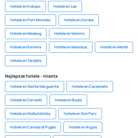
Hotele en Kokopo
Hotele en Lae
Hotele en Port Moresby
Hotele en Goroka
Hotele en Madang
Hotele en Vanimo
Hotele en Kerema
Hotele en Malalaua
Hotele en Mendi
Hotele en Tarabits
Najlepsze hotele - miasta
Hotele en Sainte Marguerite
Hotele en Carpeneto
Hotele en Cervelló
Hotele en Bodia
Hotele en Mullumbimby
Hotele en Son Parc
Hotele en Canosa di Puglia
Hotele en Arguis