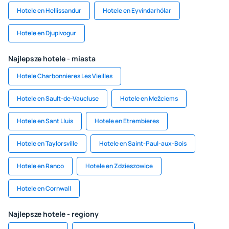
Hotele en Hellissandur
Hotele en Eyvindarhólar
Hotele en Djupivogur
Najlepsze hotele - miasta
Hotele Charbonnieres Les Vieilles
Hotele en Sault-de-Vaucluse
Hotele en Mežciems
Hotele en Sant Lluis
Hotele en Etrembieres
Hotele en Taylorsville
Hotele en Saint-Paul-aux-Bois
Hotele en Ranco
Hotele en Zdzieszowice
Hotele en Cornwall
Najlepsze hotele - regiony