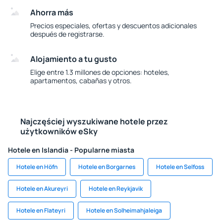
Ahorra más
Precios especiales, ofertas y descuentos adicionales
después de registrarse.
Alojamiento a tu gusto
Elige entre 1.3 millones de opciones: hoteles,
apartamentos, cabañas y otros.
Najczęściej wyszukiwane hotele przez
użytkowników eSky
Hotele en Islandia - Popularne miasta
Hotele en Höfn
Hotele en Borgarnes
Hotele en Selfoss
Hotele en Akureyri
Hotele en Reykjavik
Hotele en Flateyri
Hotele en Solheimahjaleiga