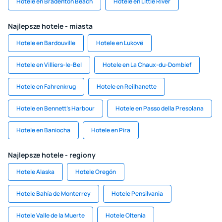
Hotele en Bradenton Beach
Hotele en Little River
Najlepsze hotele - miasta
Hotele en Bardouville
Hotele en Lukovë
Hotele en Villiers-le-Bel
Hotele en La Chaux-du-Dombief
Hotele en Fahrenkrug
Hotele en Reilhanette
Hotele en Bennett's Harbour
Hotele en Passo della Presolana
Hotele en Baniocha
Hotele en Pira
Najlepsze hotele - regiony
Hotele Alaska
Hotele Oregón
Hotele Bahía de Monterrey
Hotele Pensilvania
Hotele Valle de la Muerte
Hotele Oltenia