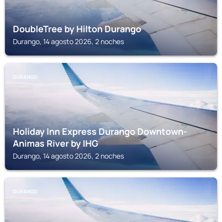
DoubleTree by Hilton Durango
Durango, 14 agosto 2026, 2 noches
DURANGO
Holiday Inn Express Durango Downtown-
Animas River by IHG
Durango, 14 agosto 2026, 2 noches
DURANGO