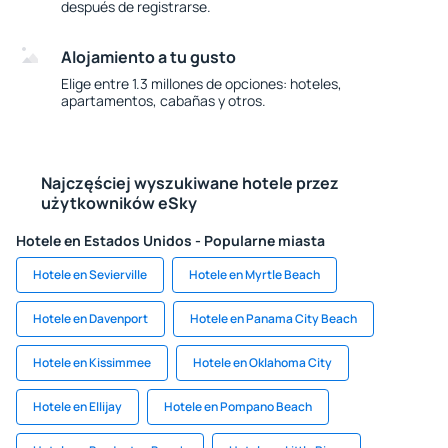
después de registrarse.
Alojamiento a tu gusto
Elige entre 1.3 millones de opciones: hoteles,
apartamentos, cabañas y otros.
Najczęściej wyszukiwane hotele przez
użytkowników eSky
Hotele en Estados Unidos - Popularne miasta
Hotele en Sevierville
Hotele en Myrtle Beach
Hotele en Davenport
Hotele en Panama City Beach
Hotele en Kissimmee
Hotele en Oklahoma City
Hotele en Ellijay
Hotele en Pompano Beach