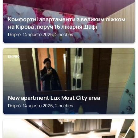
Комфортні апартаменти з великим ліжком
на Кірова ,поруч 16 лікарня,Дафі
Dnipró, 14 agosto 2026, 2 noches
DNIPRÓ
New apartment Lux Most City area
Dnipró, 14 agosto 2026, 2 noches
DNIPRÓ