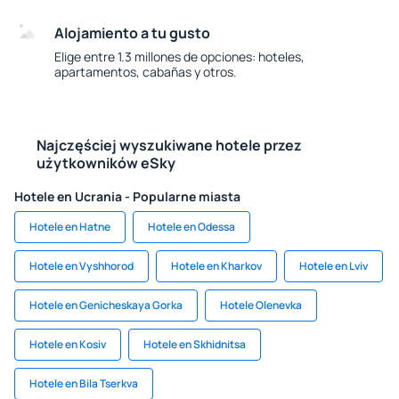
Alojamiento a tu gusto
Elige entre 1.3 millones de opciones: hoteles,
apartamentos, cabañas y otros.
Najczęściej wyszukiwane hotele przez
użytkowników eSky
Hotele en Ucrania - Popularne miasta
Hotele en Hatne
Hotele en Odessa
Hotele en Vyshhorod
Hotele en Kharkov
Hotele en Lviv
Hotele en Genicheskaya Gorka
Hotele Olenevka
Hotele en Kosiv
Hotele en Skhidnitsa
Hotele en Bila Tserkva