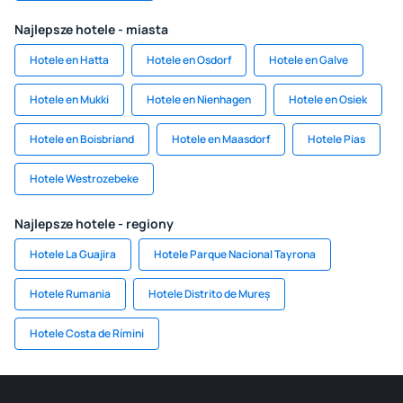
Najlepsze hotele - miasta
Hotele en Hatta
Hotele en Osdorf
Hotele en Galve
Hotele en Mukki
Hotele en Nienhagen
Hotele en Osiek
Hotele en Boisbriand
Hotele en Maasdorf
Hotele Pias
Hotele Westrozebeke
Najlepsze hotele - regiony
Hotele La Guajira
Hotele Parque Nacional Tayrona
Hotele Rumania
Hotele Distrito de Mureș
Hotele Costa de Rímini