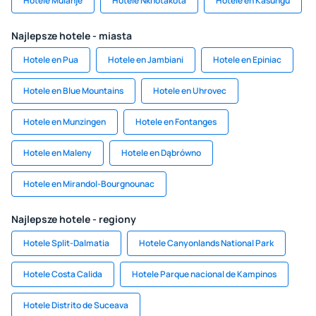
Hotele Mulanje
Hotele Nkhotakota
Hotele en Kasungu
Najlepsze hotele - miasta
Hotele en Pua
Hotele en Jambiani
Hotele en Epiniac
Hotele en Blue Mountains
Hotele en Uhrovec
Hotele en Munzingen
Hotele en Fontanges
Hotele en Maleny
Hotele en Dąbrówno
Hotele en Mirandol-Bourgnounac
Najlepsze hotele - regiony
Hotele Split-Dalmatia
Hotele Canyonlands National Park
Hotele Costa Calida
Hotele Parque nacional de Kampinos
Hotele Distrito de Suceava