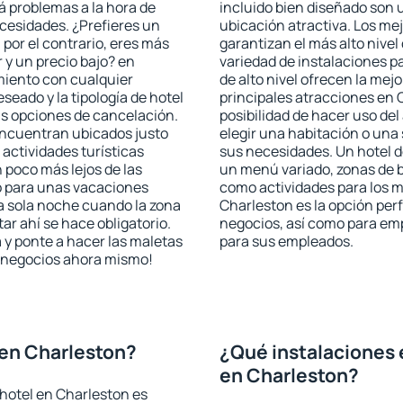
rá problemas a la hora de
incluido bien diseñado son 
ecesidades. ¿Prefieres un
ubicación atractiva. Los me
, por el contrario, eres más
garantizan el más alto nivel
y un precio bajo? en
variedad de instalaciones p
miento con cualquier
de alto nivel ofrecen la mejo
seado y la tipología de hotel
principales atracciones en 
as opciones de cancelación.
posibilidad de hacer uso de
 encuentran ubicados justo
elegir una habitación o una
 actividades turísticas
sus necesidades. Un hotel d
poco más lejos de las
un menú variado, zonas de b
o para unas vacaciones
como actividades para los m
a sola noche cuando la zona
Charleston es la opción perf
r ahí se hace obligatorio.
negocios, así como para em
 y ponte a hacer las maletas
para sus empleados.
de negocios ahora mismo!
en Charleston?
¿Qué instalaciones 
en Charleston?
hotel en Charleston es