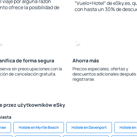
l viaje por alguna razón
“Vuelo+Hotel“ de eSky.es, qu
to ofrece la posibilidad de
con hasta un 30% de descu
anifica de forma segura
Ahorra más
serva sin preocupaciones con la
Precios especiales, ofertas y
ción de cancelación gratuita.
descuentos adicionales después
registrarse.
le przez użytkowników eSky
miasta
mmee
Hotele en Myrtle Beach
Hotele en Davenport
Hotele en