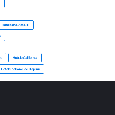
n
Hotele en Case Ciri
n
nd
Hotele California
Hotele Zell am See-Kaprun