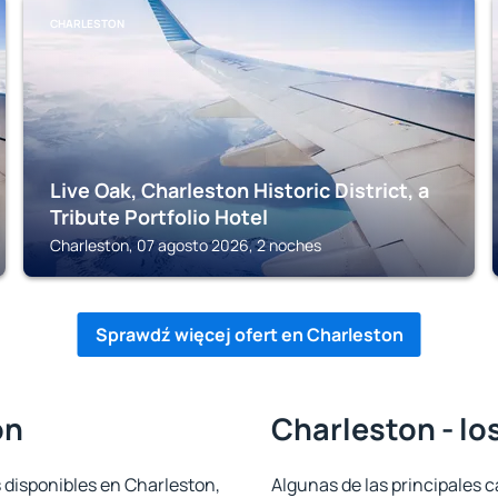
CHARLESTON
Live Oak, Charleston Historic District, a
Tribute Portfolio Hotel
Charleston, 07 agosto 2026, 2 noches
Sprawdź więcej ofert en Charleston
on
Charleston - lo
 disponibles en Charleston,
Algunas de las principales c