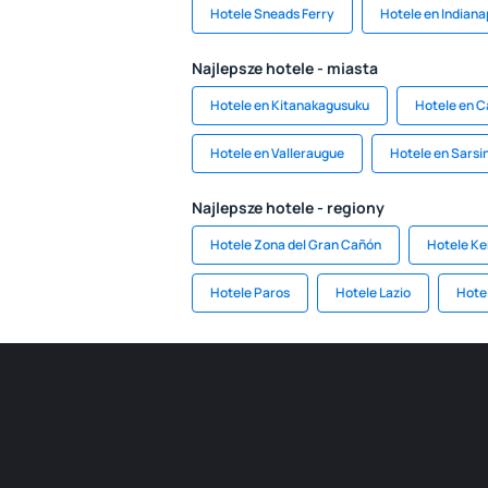
Hotele Sneads Ferry
Hotele en Indiana
Najlepsze hotele - miasta
Hotele en Kitanakagusuku
Hotele en C
Hotele en Valleraugue
Hotele en Sarsi
Najlepsze hotele - regiony
Hotele Zona del Gran Cañón
Hotele Ke
Hotele Paros
Hotele Lazio
Hote