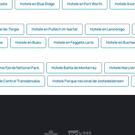
polis
Hotele en Blue Ridge
Hotele en Fort Worth
Hotele Avo
ardo-Torgia
Hotele en Pullach im Isartal
Hotele en Lancenigo
na
Hotele en Bueu
Hotele en Faggeto Lario
Hotele en Buche
nai Fjords National Park
Hotele Bahía de Monterrey
Hotele Maryla
le Central Transdanubia
Hotele Parque nacional de Jostedalsbreen