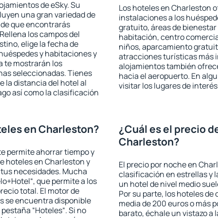
lojamientos de eSky. Su
Los hoteles en Charleston of
cluyen una gran variedad de
instalaciones a los huéspe
a de que encontrarás
gratuito, áreas de bienestar
Rellena los campos del
habitación, centro comercia
tino, elige la fecha de
niños, aparcamiento gratuito
 huéspedes y habitaciones y
atracciones turísticas más 
a te mostrarán los
alojamientos también ofrece
chas seleccionadas. Tienes
hacia el aeropuerto. En al
 la distancia del hotel al
visitar los lugares de inter
ago así como la clasificación
eles en Charleston?
¿Cuál es el precio d
Charleston?
 te permite ahorrar tiempo y
de hoteles en Charleston y
El precio por noche en Char
a tus necesidades. Mucha
clasificación en estrellas y
lo+Hotel“, que permite a los
un hotel de nivel medio suel
ecio total. El motor de
Por su parte, los hoteles de
s se encuentra disponible
media de 200 euros o más p
a pestaña “Hoteles“. Si no
barato, échale un vistazo a 