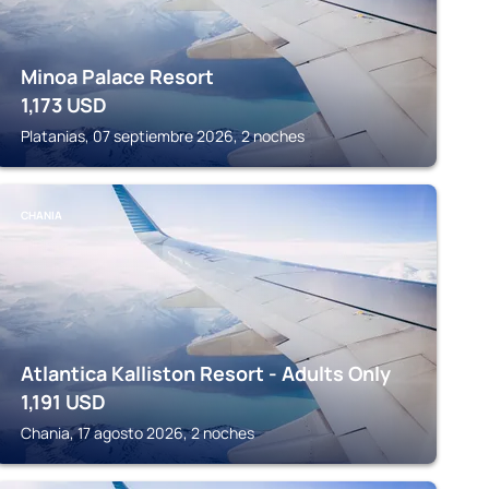
Minoa Palace Resort
1,173
USD
Platanias, 07 septiembre 2026, 2 noches
CHANIA
Atlantica Kalliston Resort - Adults Only
1,191
USD
Chania, 17 agosto 2026, 2 noches