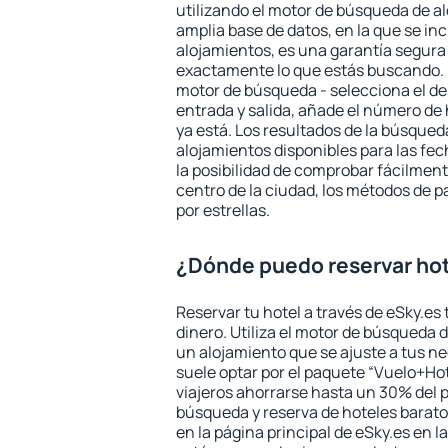
utilizando el motor de búsqueda de a
amplia base de datos, en la que se in
alojamientos, es una garantía segur
exactamente lo que estás buscando. 
motor de búsqueda - selecciona el des
entrada y salida, añade el número de
ya está. Los resultados de la búsqued
alojamientos disponibles para las fe
la posibilidad de comprobar fácilmente
centro de la ciudad, los métodos de p
por estrellas.
¿Dónde puedo reservar hot
Reservar tu hotel a través de eSky.es
dinero. Utiliza el motor de búsqueda 
un alojamiento que se ajuste a tus 
suele optar por el paquete “Vuelo+Hot
viajeros ahorrarse hasta un 30% del pr
búsqueda y reserva de hoteles barato
en la página principal de eSky.es en l