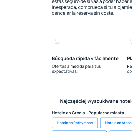
estás seguro de si vas a poder hacer e
inesperada, comprueba si tu alojamien
cancelar la reserva sin coste.
Búsqueda rápida y fácilmente
Pl
Ofertas a medida para tus
Re
expectativas.
op
Najczęściej wyszukiwane hote
Hotele en Grecia - Popularne miasta
Hotele en Rethymnon
Hotele en Atena