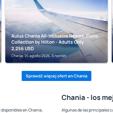
CHANIA
Aulus Chania All-Inclusive Resort, Curio
Collection by Hilton - Adults Only
2,256
USD
Chania, 25 agosto 2026, 5 noches
Sprawdź więcej ofert en Chania
Chania - los me
 disponibles en Chania,
Algunas de las principales c