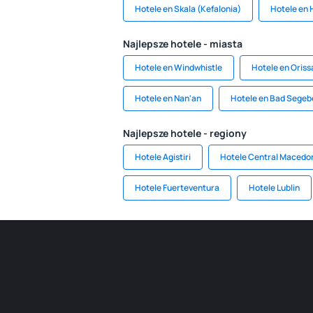
Hotele en Skala (Kefalonia)
Hotele en 
Najlepsze hotele - miasta
Hotele en Windwhistle
Hotele en Oriss
Hotele en Nan'an
Hotele en Bad Segeb
Najlepsze hotele - regiony
Hotele Agistiri
Hotele Central Macedo
Hotele Fuerteventura
Hotele Lublin