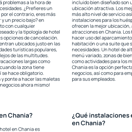
rá problemas a la hora de
incluido bien diseñado son 
ecesidades. ¿Prefieres un
ubicación atractiva. Los me
, por el contrario, eres más
más alto nivel de servicio a
y un precio bajo? en
instalaciones para los huésp
to con cualquier
ofrecen la mejor ubicación, 
seado y la tipología de hotel
atracciones en Chania. Los 
as opciones de cancelación.
hacer uso del aparcamiento 
entran ubicados justo en las
habitación o una suite que 
idades turísticas populares,
necesidades. Un hotel de al
jos de las multitudes.
menú variado, zonas de bien
 vacaciones largas como
como actividades para los m
cuando la zona tiene
Chania es la opción perfecta 
 se hace obligatorio.
negocios, así como para em
 y ponte a hacer las maletas
para sus empleados.
de negocios ahora mismo!
 en Chania?
¿Qué instalaciones 
en Chania?
hotel en Chania es