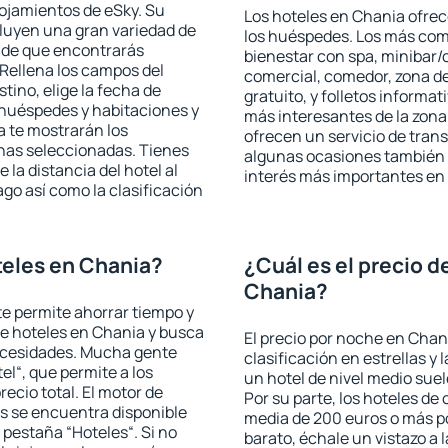
lojamientos de eSky. Su
Los hoteles en Chania ofrece
cluyen una gran variedad de
los huéspedes. Los más comu
a de que encontrarás
bienestar con spa, minibar/c
Rellena los campos del
comercial, comedor, zona d
tino, elige la fecha de
gratuito, y folletos informat
 huéspedes y habitaciones y
más interesantes de la zon
a te mostrarán los
ofrecen un servicio de trans
chas seleccionadas. Tienes
algunas ocasiones también r
 la distancia del hotel al
interés más importantes en
ago así como la clasificación
eles en Chania?
¿Cuál es el precio d
Chania?
 te permite ahorrar tiempo y
de hoteles en Chania y busca
El precio por noche en Chan
necesidades. Mucha gente
clasificación en estrellas y
el“, que permite a los
un hotel de nivel medio suel
ecio total. El motor de
Por su parte, los hoteles de
s se encuentra disponible
media de 200 euros o más p
a pestaña “Hoteles“. Si no
barato, échale un vistazo a 