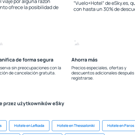
l viaje por alguna razón
“Vuelo+Hotel“ de eSky.es, qu
to ofrece la posibilidad de
con hasta un 30% de descu
anifica de forma segura
Ahorra más
serva sin preocupaciones con la
Precios especiales, ofertas y
ción de cancelación gratuita.
descuentos adicionales después
registrarse.
le przez użytkowników eSky
s
Hotele en Lefkada
Hotele en Thessaloniki
Hotele en Paros