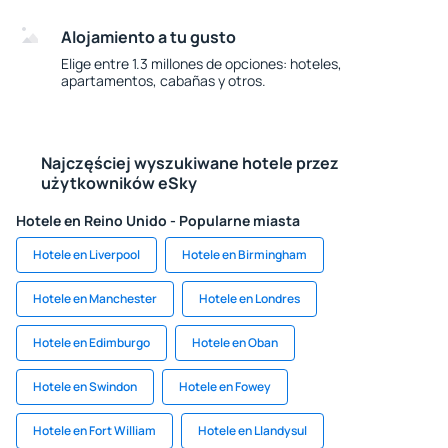
Alojamiento a tu gusto
Elige entre 1.3 millones de opciones: hoteles,
apartamentos, cabañas y otros.
Najczęściej wyszukiwane hotele przez
użytkowników eSky
Hotele en Reino Unido - Popularne miasta
Hotele en Liverpool
Hotele en Birmingham
Hotele en Manchester
Hotele en Londres
Hotele en Edimburgo
Hotele en Oban
Hotele en Swindon
Hotele en Fowey
Hotele en Fort William
Hotele en Llandysul