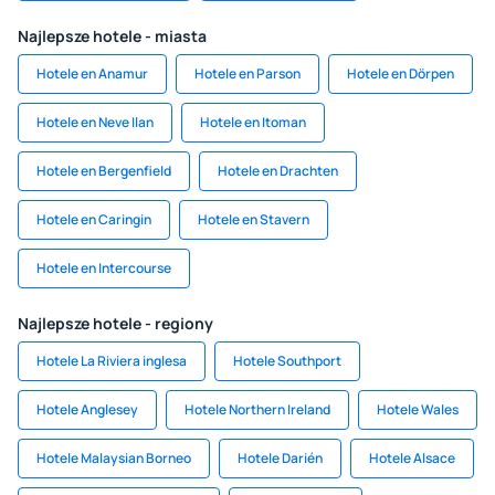
Najlepsze hotele - miasta
Hotele en Anamur
Hotele en Parson
Hotele en Dörpen
Hotele en Neve Ilan
Hotele en Itoman
Hotele en Bergenfield
Hotele en Drachten
Hotele en Caringin
Hotele en Stavern
Hotele en Intercourse
Najlepsze hotele - regiony
Hotele La Riviera inglesa
Hotele Southport
Hotele Anglesey
Hotele Northern Ireland
Hotele Wales
Hotele Malaysian Borneo
Hotele Darién
Hotele Alsace