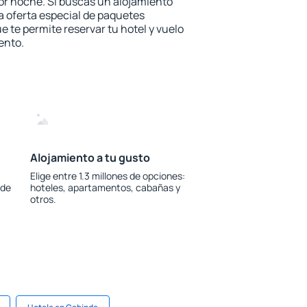
or noche. Si buscas un alojamiento
la oferta especial de paquetes
e te permite reservar tu hotel y vuelo
ento.
Alojamiento a tu gusto
Elige entre 1.3 millones de opciones:
 de
hoteles, apartamentos, cabañas y
otros.