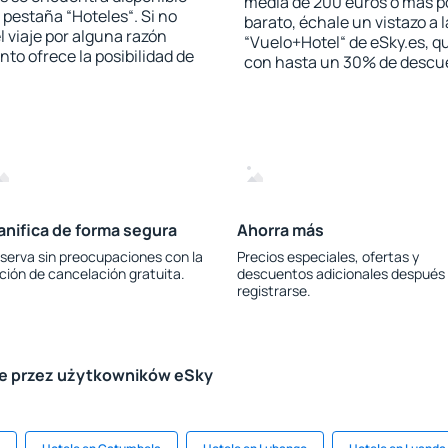
media de 200 euros o más p
a pestaña “Hoteles“. Si no
barato, échale un vistazo a 
l viaje por alguna razón
“Vuelo+Hotel“ de eSky.es, qu
to ofrece la posibilidad de
con hasta un 30% de descu
anifica de forma segura
Ahorra más
serva sin preocupaciones con la
Precios especiales, ofertas y
ción de cancelación gratuita.
descuentos adicionales después
registrarse.
le przez użytkowników eSky