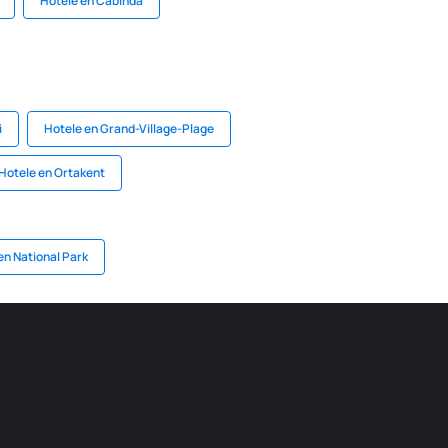
Hotele en Cabinda
i
Hotele en Grand-Village-Plage
Hotele en Ortakent
en National Park