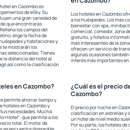
en Cazombo?
 hotel en Cazombo es
lojamientos de eSky. Su
Los hoteles en Cazombo ofre
cluyen una gran variedad de
a los huéspedes. Los más co
a de que encontrarás
bienestar con spa, minibar/c
Rellena los campos del
comercial, comedor, zona d
tino, elige la fecha de
gratuito, y folletos informat
 huéspedes y habitaciones y
más interesantes de la zon
a te mostrarán los
ofrecen un servicio de trans
chas seleccionadas. Tienes
algunas ocasiones también r
 la distancia del hotel al
interés más importantes e
ago así como la clasificación
teles en Cazombo?
¿Cuál es el precio d
Cazombo?
 te permite ahorrar tiempo y
 de hoteles en Cazombo y
El precio por noche en Cazo
a tus necesidades. Mucha
clasificación en estrellas y
lo+Hotel“, que permite a los
un hotel de nivel medio suel
ecio total. El motor de
Por su parte, los hoteles de
s se encuentra disponible