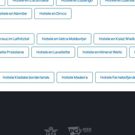
Hotele en Catumbela
Hotele en Lubango
Hotele en Luanda
otele en Namibe
Hotele en Dirico
reuz im Lafnitztal
Hotele en Vatra Moldoviţei
Hotele en Ksiaż Wielk
ella Presolana
Hotele en Lavallette
Hotele en Mineral Wells
Hotele Kladske borderlands
Hotele Madeira
Hotele Farnebofjard