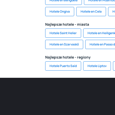
Hotele en Benguela
Hotele en Huambo
Hotele Ongiva
Hotele en Cela
H
Najlepsze hotele - miasta
Hotele Saint Helier
Hotele en Heiligenk
Hotele en Szarvaskő
Hotele en Passo d
Najlepsze hotele - regiony
Hotele Puerto Saíd
Hotele Liptov