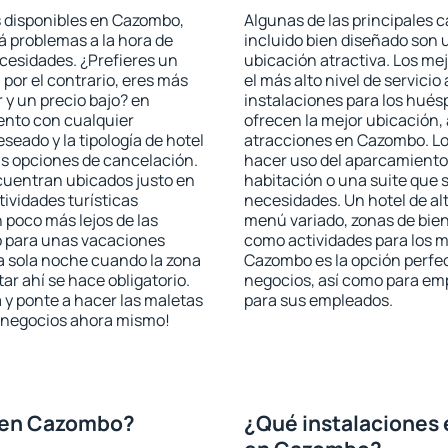
s disponibles en Cazombo,
Algunas de las principales c
rá problemas a la hora de
incluido bien diseñado son 
ecesidades. ¿Prefieres un
ubicación atractiva. Los m
, por el contrario, eres más
el más alto nivel de servici
y un precio bajo? en
instalaciones para los huésp
ento con cualquier
ofrecen la mejor ubicación, 
seado y la tipología de hotel
atracciones en Cazombo. Los
as opciones de cancelación.
hacer uso del aparcamiento 
cuentran ubicados justo en
habitación o una suite que 
tividades turísticas
necesidades. Un hotel de al
poco más lejos de las
menú variado, zonas de bien
o para unas vacaciones
como actividades para los m
a sola noche cuando la zona
Cazombo es la opción perfect
r ahí se hace obligatorio.
negocios, así como para em
 y ponte a hacer las maletas
para sus empleados.
de negocios ahora mismo!
 en Cazombo?
¿Qué instalaciones 