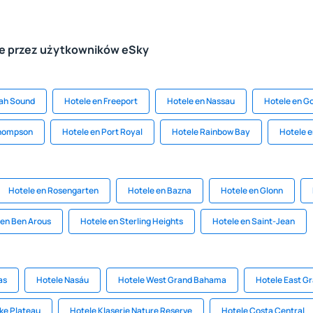
le przez użytkowników eSky
ah Sound
Hotele en Freeport
Hotele en Nassau
Hotele en G
Thompson
Hotele en Port Royal
Hotele Rainbow Bay
Hotele 
Hotele en Rosengarten
Hotele en Bazna
Hotele en Glonn
 en Ben Arous
Hotele en Sterling Heights
Hotele en Saint-Jean
as
Hotele Nasáu
Hotele West Grand Bahama
Hotele East G
ke Plateau
Hotele Klaserie Nature Reserve
Hotele Costa Central