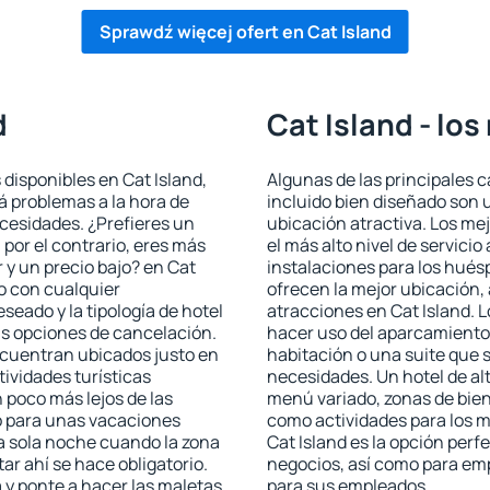
Sprawdź więcej ofert en Cat Island
d
Cat Island - lo
 disponibles en Cat Island,
Algunas de las principales c
rá problemas a la hora de
incluido bien diseñado son 
ecesidades. ¿Prefieres un
ubicación atractiva. Los me
, por el contrario, eres más
el más alto nivel de servici
y un precio bajo? en Cat
instalaciones para los huésp
o con cualquier
ofrecen la mejor ubicación, 
seado y la tipología de hotel
atracciones en Cat Island. L
as opciones de cancelación.
hacer uso del aparcamiento 
encuentran ubicados justo en
habitación o una suite que 
tividades turísticas
necesidades. Un hotel de al
poco más lejos de las
menú variado, zonas de bien
o para unas vacaciones
como actividades para los m
a sola noche cuando la zona
Cat Island es la opción perfe
r ahí se hace obligatorio.
negocios, así como para em
 y ponte a hacer las maletas
para sus empleados.