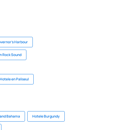
overnor's Harbour
en Rock Sound
Hotele en Paliseul
rand Bahama
Hotele Burgundy