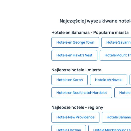
Najczęściej wyszukiwane hote
Hotele en Bahamas - Popularne miasta
Hotele en George Town
Hotele Savann
Hotele en Hawk's Nest
Hotele Mount 
Najlepsze hotele - miasta
Hotele en Karon
Hotele en Novaki
Hotele en Neufchatel-Hardelot
Hotele
Najlepsze hotele - regiony
Hotele New Providence
Hotele Baham
Hotele Flachau
Hotele Mecklenburg La