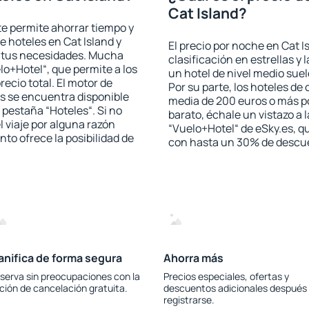
Cat Island?
 te permite ahorrar tiempo y
e hoteles en Cat Island y
El precio por noche en Cat I
a tus necesidades. Mucha
clasificación en estrellas y
lo+Hotel“, que permite a los
un hotel de nivel medio suel
ecio total. El motor de
Por su parte, los hoteles de
s se encuentra disponible
media de 200 euros o más p
a pestaña “Hoteles“. Si no
barato, échale un vistazo a 
l viaje por alguna razón
“Vuelo+Hotel“ de eSky.es, qu
to ofrece la posibilidad de
con hasta un 30% de descu
anifica de forma segura
Ahorra más
serva sin preocupaciones con la
Precios especiales, ofertas y
ción de cancelación gratuita.
descuentos adicionales después
registrarse.