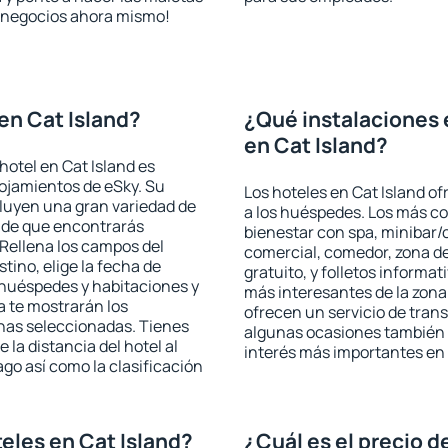
de negocios ahora mismo!
en Cat Island?
¿Qué instalaciones 
en Cat Island?
hotel en Cat Island es
lojamientos de eSky. Su
Los hoteles en Cat Island of
cluyen una gran variedad de
a los huéspedes. Los más co
a de que encontrarás
bienestar con spa, minibar/c
Rellena los campos del
comercial, comedor, zona d
tino, elige la fecha de
gratuito, y folletos informat
 huéspedes y habitaciones y
más interesantes de la zon
a te mostrarán los
ofrecen un servicio de trans
chas seleccionadas. Tienes
algunas ocasiones también r
 la distancia del hotel al
interés más importantes en 
ago así como la clasificación
eles en Cat Island?
¿Cuál es el precio d