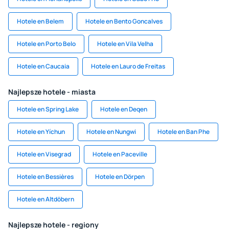
Hotele en Belem
Hotele en Bento Goncalves
Hotele en Porto Belo
Hotele en Vila Velha
Hotele en Caucaia
Hotele en Lauro de Freitas
Najlepsze hotele - miasta
Hotele en Spring Lake
Hotele en Deqen
Hotele en Yíchun
Hotele en Nungwi
Hotele en Ban Phe
Hotele en Visegrad
Hotele en Paceville
Hotele en Bessières
Hotele en Dörpen
Hotele en Altdöbern
Najlepsze hotele - regiony