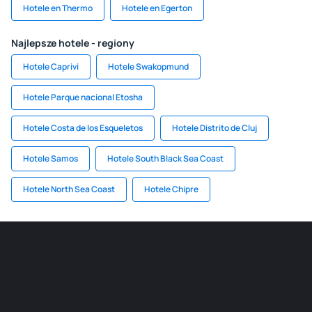
Hotele en Thermo
Hotele en Egerton
Najlepsze hotele - regiony
Hotele Caprivi
Hotele Swakopmund
Hotele Parque nacional Etosha
Hotele Costa de los Esqueletos
Hotele Distrito de Cluj
Hotele Samos
Hotele South Black Sea Coast
Hotele North Sea Coast
Hotele Chipre