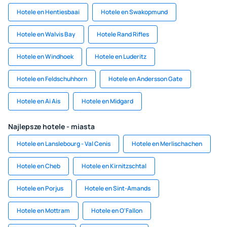
Hotele en Hentiesbaai
Hotele en Swakopmund
Hotele en Walvis Bay
Hotele Rand Rifles
Hotele en Windhoek
Hotele en Luderitz
Hotele en Feldschuhhorn
Hotele en Andersson Gate
Hotele en Ai Ais
Hotele en Midgard
Najlepsze hotele - miasta
Hotele en Lanslebourg - Val Cenis
Hotele en Merlischachen
Hotele en Cheb
Hotele en Kirnitzschtal
Hotele en Porjus
Hotele en Sint-Amands
Hotele en Mottram
Hotele en O'Fallon