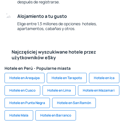
después de registrarse.
Alojamiento a tu gusto
Elige entre 1.3 millones de opciones: hoteles,
apartamentos, cabañas y otros.
Najczęściej wyszukiwane hotele przez
użytkowników eSky
Hotele en Perú - Popularne miasta
Hotele en Arequipa
Hotele en Tarapoto
Hotele en Ica
Hotele en Cusco
Hotele en Lima
Hotele en Mazamari
Hotele en Punta Negra
Hotele en San Ramón
Hotele Mala
Hotele en Barranco