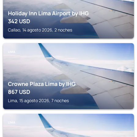
Holiday Inn Lima Airport by IHG
342
USD
Callao, 14 agosto 2026, 2 noches
LIMA
Crowne Plaza Lima by IHG
867
USD
Lima, 15 agosto 2026, 7 noches
LIMA