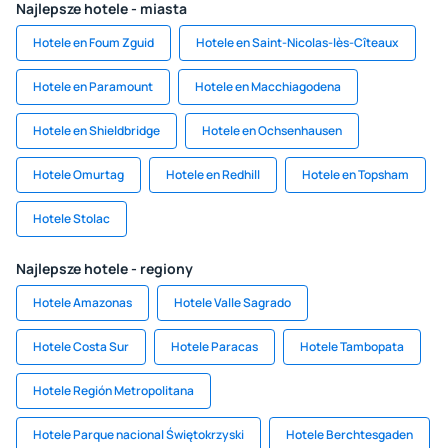
Najlepsze hotele - miasta
Hotele en Foum Zguid
Hotele en Saint-Nicolas-lès-Cîteaux
Hotele en Paramount
Hotele en Macchiagodena
Hotele en Shieldbridge
Hotele en Ochsenhausen
Hotele Omurtag
Hotele en Redhill
Hotele en Topsham
Hotele Stolac
Najlepsze hotele - regiony
Hotele Amazonas
Hotele Valle Sagrado
Hotele Costa Sur
Hotele Paracas
Hotele Tambopata
Hotele Región Metropolitana
Hotele Parque nacional Świętokrzyski
Hotele Berchtesgaden