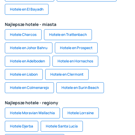
Hotele en El Bayadh
Najlepsze hotele - miasta
Hotele Charcos
Hotele en Trattenbach
Hotele en Johor Bahru
Hotele en Prospect
Hotele en Adelboden
Hotele en Hornachos
Hotele en Lisbon
Hotele en Clermont
Hotele en Colmenarejo
Hotele en Surin Beach
Najlepsze hotele - regiony
Hotele Moravian Wallachia
Hotele Lorraine
Hotele Djerba
Hotele Santa Lucía