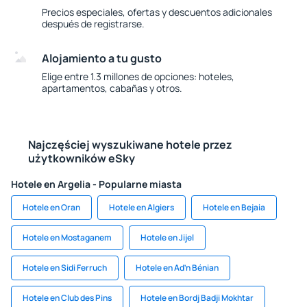
Precios especiales, ofertas y descuentos adicionales
después de registrarse.
Alojamiento a tu gusto
Elige entre 1.3 millones de opciones: hoteles,
apartamentos, cabañas y otros.
Najczęściej wyszukiwane hotele przez
użytkowników eSky
Hotele en Argelia - Popularne miasta
Hotele en Oran
Hotele en Algiers
Hotele en Bejaia
Hotele en Mostaganem
Hotele en Jijel
Hotele en Sidi Ferruch
Hotele en Aďn Bénian
Hotele en Club des Pins
Hotele en Bordj Badji Mokhtar