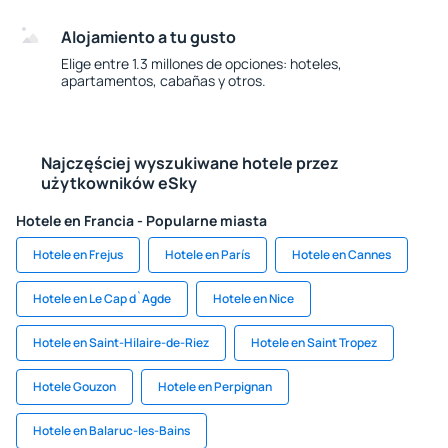
Alojamiento a tu gusto
Elige entre 1.3 millones de opciones: hoteles,
apartamentos, cabañas y otros.
Najczęściej wyszukiwane hotele przez
użytkowników eSky
Hotele en Francia - Popularne miasta
Hotele en Frejus
Hotele en París
Hotele en Cannes
Hotele en Le Cap d`Agde
Hotele en Nice
Hotele en Saint-Hilaire-de-Riez
Hotele en Saint Tropez
Hotele Gouzon
Hotele en Perpignan
Hotele en Balaruc-les-Bains