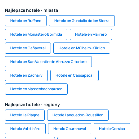
Najlepsze hotele - miasta
Hotele en Ruffano
Hotele en Guadalix de len Sierra
Hotele en Monastero Bormida
Hotele en Marrero
Hotele en Cañaveral
Hotele en Mülheim-Kärlich
Hotele en San Valentino in Abruzzo Citeriore
Hotele en Zachary
Hotele en Causapscal
Hotele en Massenbachhausen
Najlepsze hotele - regiony
Hotele La Plagne
Hotele Languedoc-Roussillon
Hotele Val d'Isère
Hotele Courchevel
Hotele Corsica