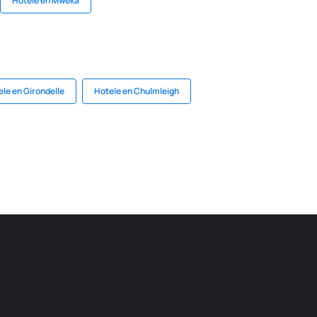
Hotele en Mweka
le en Girondelle
Hotele en Chulmleigh