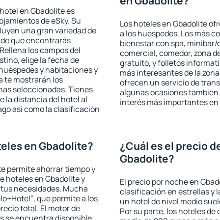
en Gbadolite?
hotel en Gbadolite es
lojamientos de eSky. Su
Los hoteles en Gbadolite ofr
cluyen una gran variedad de
a los huéspedes. Los más co
a de que encontrarás
bienestar con spa, minibar/c
Rellena los campos del
comercial, comedor, zona d
tino, elige la fecha de
gratuito, y folletos informat
 huéspedes y habitaciones y
más interesantes de la zon
a te mostrarán los
ofrecen un servicio de trans
chas seleccionadas. Tienes
algunas ocasiones también r
 la distancia del hotel al
interés más importantes en 
ago así como la clasificación
eles en Gbadolite?
¿Cuál es el precio d
Gbadolite?
 te permite ahorrar tiempo y
de hoteles en Gbadolite y
El precio por noche en Gbado
a tus necesidades. Mucha
clasificación en estrellas y
lo+Hotel“, que permite a los
un hotel de nivel medio suel
ecio total. El motor de
Por su parte, los hoteles de
s se encuentra disponible