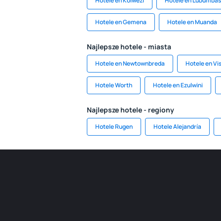
Hotele en Kolwezi
Hotele en Lubumbas
Hotele en Gemena
Hotele en Muanda
Najlepsze hotele - miasta
Hotele en Newtownbreda
Hotele en Vi
Hotele Worth
Hotele en Ezulwini
Najlepsze hotele - regiony
Hotele Rugen
Hotele Alejandría