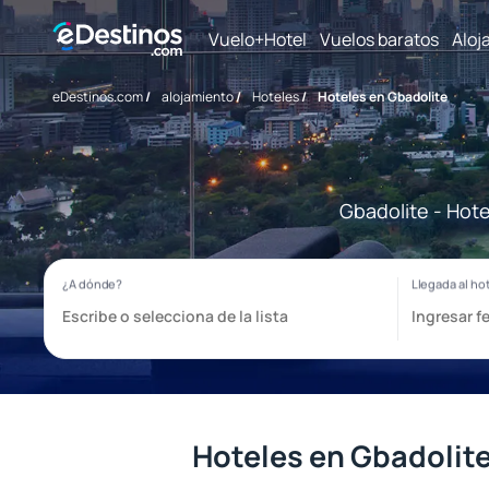
Vuelo+Hotel
Vuelos baratos
Aloj
eDestinos.com
/
alojamiento
/
Hoteles
/
Hoteles en Gbadolite
Gbadolite - Hote
Hoteles en Gbadolit