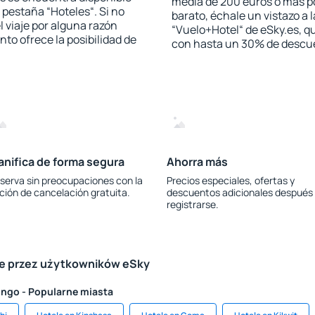
media de 200 euros o más p
a pestaña “Hoteles“. Si no
barato, échale un vistazo a 
l viaje por alguna razón
“Vuelo+Hotel“ de eSky.es, qu
to ofrece la posibilidad de
con hasta un 30% de descu
anifica de forma segura
Ahorra más
serva sin preocupaciones con la
Precios especiales, ofertas y
ción de cancelación gratuita.
descuentos adicionales después
registrarse.
le przez użytkowników eSky
ongo - Popularne miasta