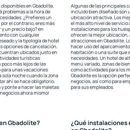
 disponibles en Gbadolite,
Algunas de las principales c
rá problemas a la hora de
incluido bien diseñado son 
ecesidades. ¿Prefieres un
ubicación atractiva. Los me
, por el contrario, eres más
el más alto nivel de servici
y un precio bajo? en
instalaciones para los huésp
ento con cualquier
ofrecen la mejor ubicación, 
seado y la tipología de hotel
atracciones en Gbadolite. L
as opciones de cancelación.
hacer uso del aparcamiento 
ncuentran ubicados justo en
habitación o una suite que 
tividades turísticas
necesidades. Un hotel de al
poco más lejos de las
menú variado, zonas de bien
o para unas vacaciones
como actividades para los m
a sola noche cuando la zona
Gbadolite es la opción perfec
r ahí se hace obligatorio.
negocios, así como para em
 y ponte a hacer las maletas
para sus empleados.
de negocios ahora mismo!
en Gbadolite?
¿Qué instalaciones 