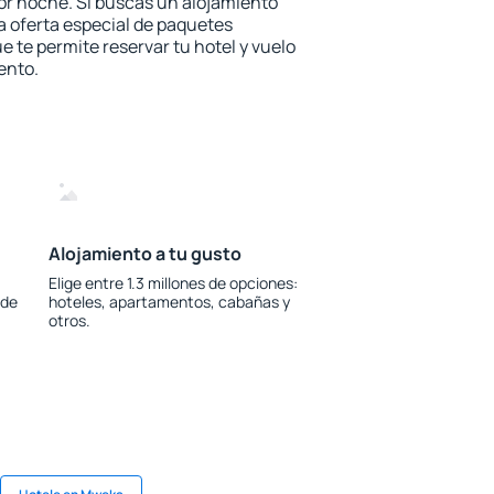
or noche. Si buscas un alojamiento
la oferta especial de paquetes
e te permite reservar tu hotel y vuelo
ento.
Alojamiento a tu gusto
Elige entre 1.3 millones de opciones:
 de
hoteles, apartamentos, cabañas y
otros.