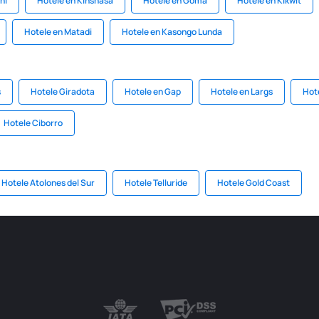
hi
Hotele en Kinshasa
Hotele en Goma
Hotele en Kikwit
Hotele en Matadi
Hotele en Kasongo Lunda
s
Hotele Giradota
Hotele en Gap
Hotele en Largs
Hote
Hotele Ciborro
Hotele Atolones del Sur
Hotele Telluride
Hotele Gold Coast