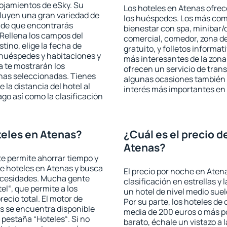
lojamientos de eSky. Su
Los hoteles en Atenas ofrece
cluyen una gran variedad de
los huéspedes. Los más comu
a de que encontrarás
bienestar con spa, minibar/c
Rellena los campos del
comercial, comedor, zona d
tino, elige la fecha de
gratuito, y folletos informat
 huéspedes y habitaciones y
más interesantes de la zon
a te mostrarán los
ofrecen un servicio de trans
chas seleccionadas. Tienes
algunas ocasiones también r
 la distancia del hotel al
interés más importantes en
ago así como la clasificación
eles en Atenas?
¿Cuál es el precio d
Atenas?
 te permite ahorrar tiempo y
de hoteles en Atenas y busca
El precio por noche en Aten
necesidades. Mucha gente
clasificación en estrellas y
el“, que permite a los
un hotel de nivel medio suel
ecio total. El motor de
Por su parte, los hoteles de
s se encuentra disponible
media de 200 euros o más p
a pestaña “Hoteles“. Si no
barato, échale un vistazo a 