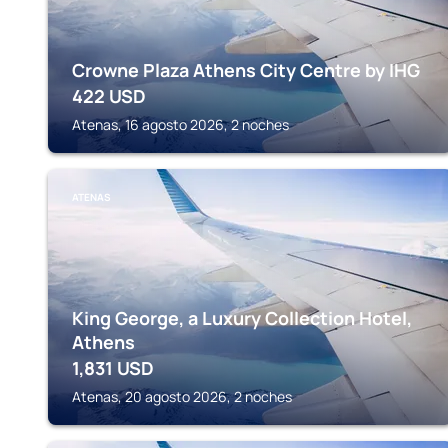
Crowne Plaza Athens City Centre by IHG
422
USD
Atenas, 16 agosto 2026, 2 noches
ATENAS
King George, a Luxury Collection Hotel,
Athens
1,831
USD
Atenas, 20 agosto 2026, 2 noches