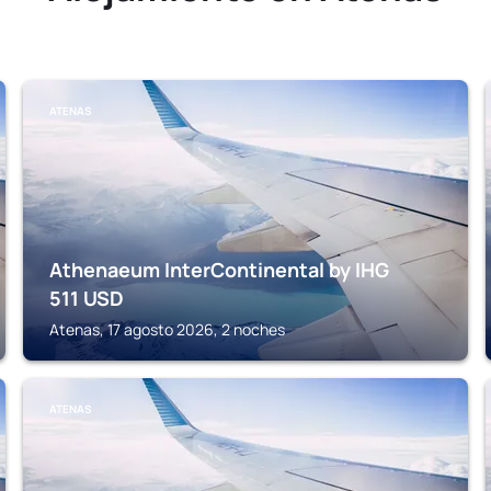
ATENAS
Athenaeum InterContinental by IHG
511
USD
Atenas, 17 agosto 2026, 2 noches
ATENAS