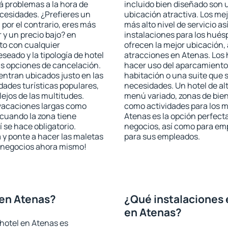
rá problemas a la hora de
incluido bien diseñado son 
ecesidades. ¿Prefieres un
ubicación atractiva. Los me
, por el contrario, eres más
más alto nivel de servicio a
y un precio bajo? en
instalaciones para los huésp
to con cualquier
ofrecen la mejor ubicación, 
seado y la tipología de hotel
atracciones en Atenas. Los 
as opciones de cancelación.
hacer uso del aparcamiento 
entran ubicados justo en las
habitación o una suite que 
idades turísticas populares,
necesidades. Un hotel de al
jos de las multitudes.
menú variado, zonas de bien
 vacaciones largas como
como actividades para los m
cuando la zona tiene
Atenas es la opción perfecta 
 se hace obligatorio.
negocios, así como para em
 y ponte a hacer las maletas
para sus empleados.
de negocios ahora mismo!
 en Atenas?
¿Qué instalaciones 
en Atenas?
hotel en Atenas es