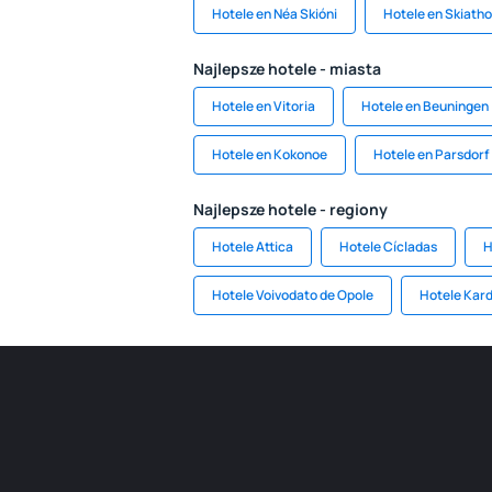
Hotele en Néa Skióni
Hotele en Skiath
Najlepsze hotele - miasta
Hotele en Vitoria
Hotele en Beuningen
Hotele en Kokonoe
Hotele en Parsdorf
Najlepsze hotele - regiony
Hotele Attica
Hotele Cícladas
H
Hotele Voivodato de Opole
Hotele Kard