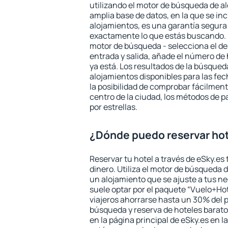
utilizando el motor de búsqueda de a
amplia base de datos, en la que se in
alojamientos, es una garantía segur
exactamente lo que estás buscando. 
motor de búsqueda - selecciona el des
entrada y salida, añade el número de
ya está. Los resultados de la búsqued
alojamientos disponibles para las fe
la posibilidad de comprobar fácilmente
centro de la ciudad, los métodos de p
por estrellas.
¿Dónde puedo reservar hot
Reservar tu hotel a través de eSky.es
dinero. Utiliza el motor de búsqueda 
un alojamiento que se ajuste a tus 
suele optar por el paquete “Vuelo+Hot
viajeros ahorrarse hasta un 30% del pr
búsqueda y reserva de hoteles barato
en la página principal de eSky.es en l