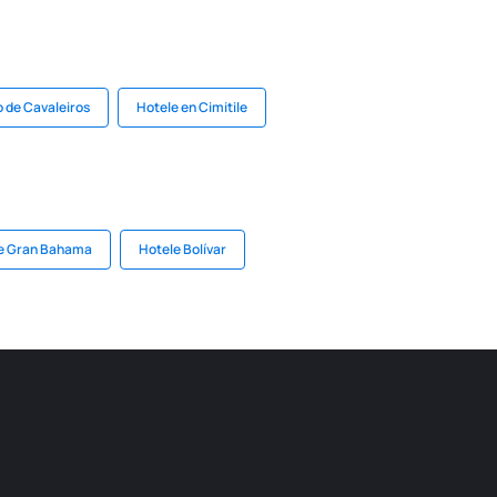
 de Cavaleiros
Hotele en Cimitile
e Gran Bahama
Hotele Bolívar