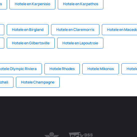
os
Hotele en Karpenisio
Hotele en Karpathos
Hotele en Birgland
Hotele en Claremorris
Hotele en Macedo
Hotele en Gilbertsville
Hotele en Lapoutroie
otele Olympic Riviera
Hotele Rhodes
Hotele Míkonos
Hotel
zhali
Hotele Champagne