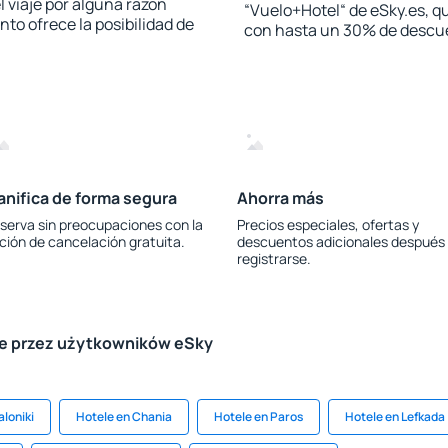
l viaje por alguna razón
“Vuelo+Hotel“ de eSky.es, qu
to ofrece la posibilidad de
con hasta un 30% de descu
anifica de forma segura
Ahorra más
serva sin preocupaciones con la
Precios especiales, ofertas y
ción de cancelación gratuita.
descuentos adicionales después
registrarse.
le przez użytkowników eSky
loniki
Hotele en Chania
Hotele en Paros
Hotele en Lefkada