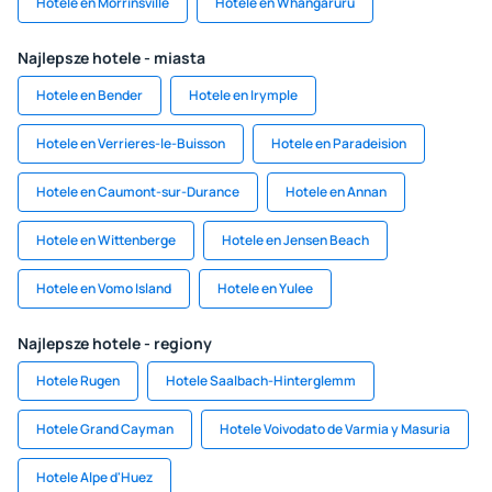
Hotele en Morrinsville
Hotele en Whangaruru
Najlepsze hotele - miasta
Hotele en Bender
Hotele en Irymple
Hotele en Verrieres-le-Buisson
Hotele en Paradeision
Hotele en Caumont-sur-Durance
Hotele en Annan
Hotele en Wittenberge
Hotele en Jensen Beach
Hotele en Vomo Island
Hotele en Yulee
Najlepsze hotele - regiony
Hotele Rugen
Hotele Saalbach-Hinterglemm
Hotele Grand Cayman
Hotele Voivodato de Varmia y Masuria
Hotele Alpe d'Huez