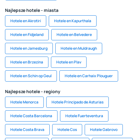
Najlepsze hotele - miasta
Hotele en Akrotiri
Hotele en Kapurthala
Hotele en Fidjeland
Hotele en Belvedere
Hotele en Jamesburg
Hotele en Muldraugh
Hotele en Brzezina
Hotele en Plav
Hotele en Schin op Geul
Hotele en Carhaix Plouguer
Najlepsze hotele - regiony
Hotele Menorca
Hotele Principado de Asturias
Hotele Costa Barcelona
Hotele Fuerteventura
Hotele Costa Brava
Hotele Cos
Hotele Gabrovo