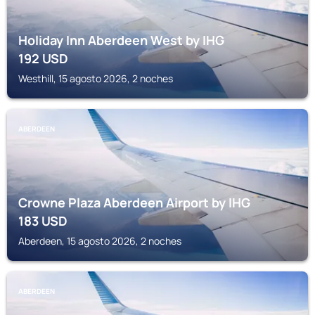
Holiday Inn Aberdeen West by IHG
192
USD
Westhill, 15 agosto 2026, 2 noches
ABERDEEN
Crowne Plaza Aberdeen Airport by IHG
183
USD
Aberdeen, 15 agosto 2026, 2 noches
ABERDEEN