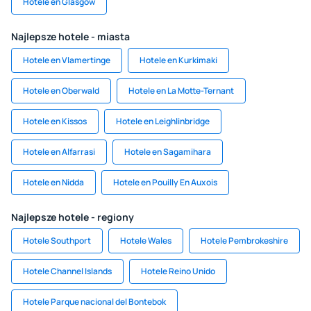
Hotele en Glasgow
Najlepsze hotele - miasta
Hotele en Vlamertinge
Hotele en Kurkimaki
Hotele en Oberwald
Hotele en La Motte-Ternant
Hotele en Kissos
Hotele en Leighlinbridge
Hotele en Alfarrasi
Hotele en Sagamihara
Hotele en Nidda
Hotele en Pouilly En Auxois
Najlepsze hotele - regiony
Hotele Southport
Hotele Wales
Hotele Pembrokeshire
Hotele Channel Islands
Hotele Reino Unido
Hotele Parque nacional del Bontebok