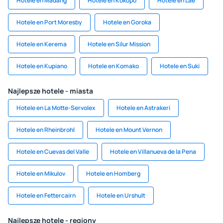
Hotele en Madang
Hotele en Kokopo
Hotele en Lae
Hotele en Port Moresby
Hotele en Goroka
Hotele en Kerema
Hotele en Silur Mission
Hotele en Kupiano
Hotele en Komako
Hotele en Suki
Najlepsze hotele - miasta
Hotele en La Motte-Servolex
Hotele en Astrakerí
Hotele en Rheinbrohl
Hotele en Mount Vernon
Hotele en Cuevas del Valle
Hotele en Villanueva de la Pena
Hotele en Mikulov
Hotele en Homberg
Hotele en Fettercairn
Hotele en Urshult
Najlepsze hotele - regiony