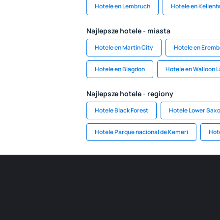
Hotele en Lembruch
Hotele en Kellen
Najlepsze hotele - miasta
Hotele en Martin City
Hotele en Erem
Hotele en Blagdon
Hotele en Walloon 
Najlepsze hotele - regiony
Hotele Black Forest
Hotele Lower Sax
Hotele Parque nacional de Kemeri
Hote