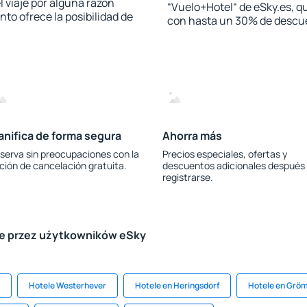
l viaje por alguna razón
“Vuelo+Hotel“ de eSky.es, qu
to ofrece la posibilidad de
con hasta un 30% de descu
anifica de forma segura
Ahorra más
serva sin preocupaciones con la
Precios especiales, ofertas y
ción de cancelación gratuita.
descuentos adicionales después
registrarse.
le przez użytkowników eSky
Hotele Westerhever
Hotele en Heringsdorf
Hotele en Gröm