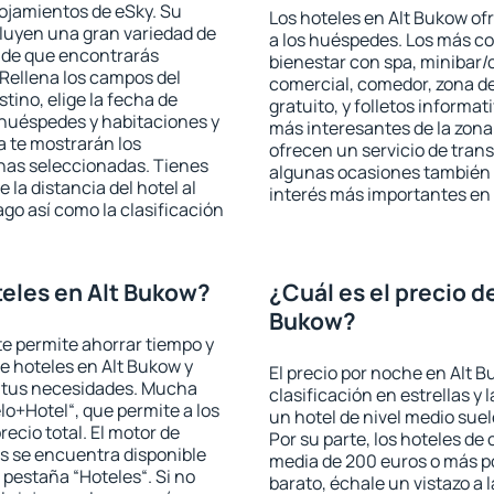
lojamientos de eSky. Su
Los hoteles en Alt Bukow ofr
cluyen una gran variedad de
a los huéspedes. Los más co
a de que encontrarás
bienestar con spa, minibar/c
Rellena los campos del
comercial, comedor, zona d
tino, elige la fecha de
gratuito, y folletos informat
 huéspedes y habitaciones y
más interesantes de la zon
a te mostrarán los
ofrecen un servicio de trans
chas seleccionadas. Tienes
algunas ocasiones también r
 la distancia del hotel al
interés más importantes en 
ago así como la clasificación
eles en Alt Bukow?
¿Cuál es el precio d
Bukow?
 te permite ahorrar tiempo y
de hoteles en Alt Bukow y
El precio por noche en Alt 
a tus necesidades. Mucha
clasificación en estrellas y
lo+Hotel“, que permite a los
un hotel de nivel medio suel
ecio total. El motor de
Por su parte, los hoteles de
s se encuentra disponible
media de 200 euros o más p
a pestaña “Hoteles“. Si no
barato, échale un vistazo a 