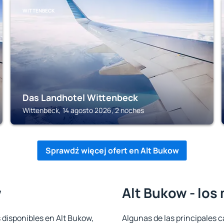
WITTENBECK
Das Landhotel Wittenbeck
Wittenbeck, 14 agosto 2026, 2 noches
Sprawdź więcej ofert en Alt Bukow
w
Alt Bukow - los
 disponibles en Alt Bukow,
Algunas de las principales c