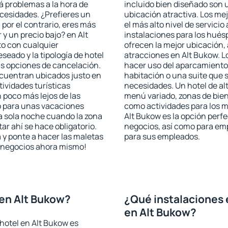
rá problemas a la hora de
incluido bien diseñado son 
ecesidades. ¿Prefieres un
ubicación atractiva. Los me
, por el contrario, eres más
el más alto nivel de servici
y un precio bajo? en Alt
instalaciones para los huésp
o con cualquier
ofrecen la mejor ubicación, 
seado y la tipología de hotel
atracciones en Alt Bukow. L
as opciones de cancelación.
hacer uso del aparcamiento 
encuentran ubicados justo en
habitación o una suite que 
tividades turísticas
necesidades. Un hotel de al
poco más lejos de las
menú variado, zonas de bien
o para unas vacaciones
como actividades para los m
a sola noche cuando la zona
Alt Bukow es la opción perfec
r ahí se hace obligatorio.
negocios, así como para em
 y ponte a hacer las maletas
para sus empleados.
de negocios ahora mismo!
en Alt Bukow?
¿Qué instalaciones 
en Alt Bukow?
hotel en Alt Bukow es