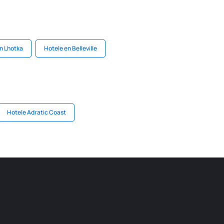
n Lhotka
Hotele en Belleville
Hotele Adratic Coast