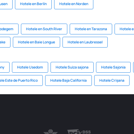
husen
Hotele en Berlín
Hotele en Norden
bodegem
Hotele en South River
Hotele en Tarazona
Hotele e
Lake
Hotele en Baie Longue
Hotele en Laubressel
ony
Hotele Usedom
Hotele Suiza sajona
Hotele Sajonia
le Este de Puerto Rico
Hotele Baja California
Hotele Crișana