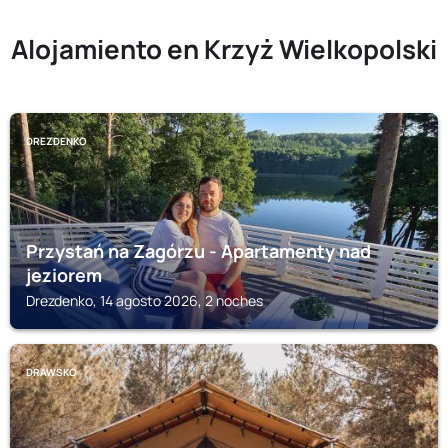
Alojamiento en Krzyż Wielkopolski
DREZDENKO
Przystań na Zagórzu - Apartamenty nad
jeziorem
Drezdenko, 14 agosto 2026, 2 noches
DRAWSKO