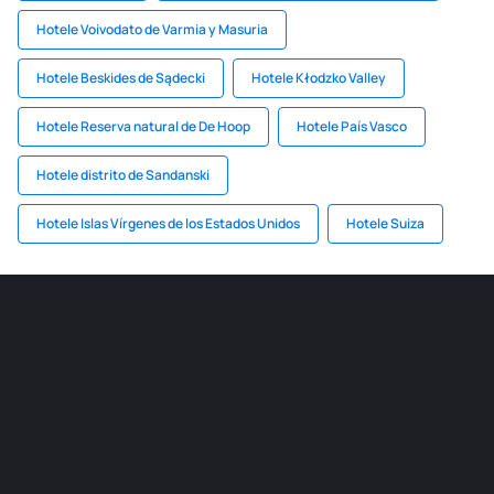
Hotele Voivodato de Varmia y Masuria
Hotele Beskides de Sądecki
Hotele Kłodzko Valley
Hotele Reserva natural de De Hoop
Hotele País Vasco
Hotele distrito de Sandanski
Hotele Islas Vírgenes de los Estados Unidos
Hotele Suiza