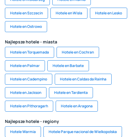
Hotele en Szczecin
Hotele en Wisla
Hotele en Lesko
Hotele en Ostrowo
Najlepsze hotele - miasta
Hotele en Torquemada
Hotele en Cochran
Hotele en Palmar
Hotele en Barbate
Hotele en Cadempino
Hotele en Caldas da Rainha
Hotele en Jackson
Hotele en Tardienta
Hotele en Pithoragarh
Hotele en Aragona
Najlepsze hotele - regiony
Hotele Warmia
Hotele Parque nacional de Wielkopolska