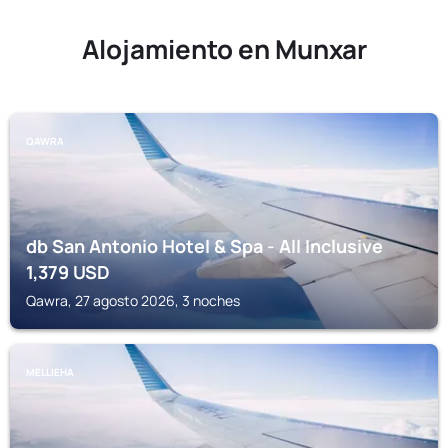
Alojamiento en Munxar
QAWRA
db San Antonio Hotel & Spa - All Inclusive
1,379
USD
Qawra, 27 agosto 2026, 3 noches
MELLIEHA