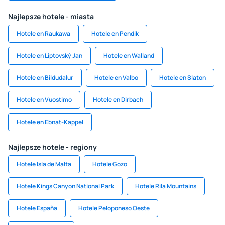
Najlepsze hotele - miasta
Hotele en Raukawa
Hotele en Pendik
Hotele en Liptovský Jan
Hotele en Walland
Hotele en Bildudalur
Hotele en Valbo
Hotele en Slaton
Hotele en Vuostimo
Hotele en Dirbach
Hotele en Ebnat-Kappel
Najlepsze hotele - regiony
Hotele Isla de Malta
Hotele Gozo
Hotele Kings Canyon National Park
Hotele Rila Mountains
Hotele España
Hotele Peloponeso Oeste