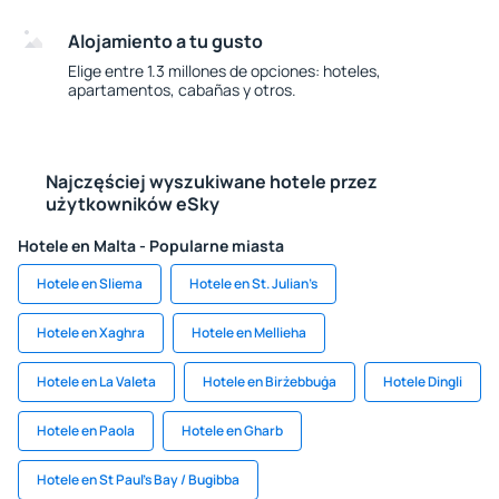
Alojamiento a tu gusto
Elige entre 1.3 millones de opciones: hoteles,
apartamentos, cabañas y otros.
Najczęściej wyszukiwane hotele przez
użytkowników eSky
Hotele en Malta - Popularne miasta
Hotele en Sliema
Hotele en St. Julian’s
Hotele en Xaghra
Hotele en Mellieha
Hotele en La Valeta
Hotele en Birżebbuġa
Hotele Dingli
Hotele en Paola
Hotele en Gharb
Hotele en St Paul’s Bay / Bugibba