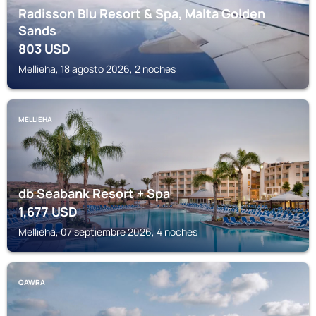
Radisson Blu Resort & Spa, Malta Golden
Sands
803
USD
Mellieha, 18 agosto 2026, 2 noches
MELLIEHA
db Seabank Resort + Spa
1,677
USD
Mellieha, 07 septiembre 2026, 4 noches
QAWRA