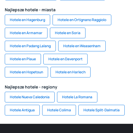
Najlepsze hotele - miasta
Hotele en Hagenburg
Hotele en Ortignano Raggiolo
Hotele en Armamar
Hotele en Soria
Hotele en Padang Lalang
Hotele en Weasenham
Hotele en Plaue
Hotele en Davenport
Hotele en Hopetoun
Hotele en Harlech
Najlepsze hotele - regiony
Hotele Nueva Caledonia
Hotele La Romana
Hotele Antigua
Hotele Colima
Hotele Split-Dalmatia