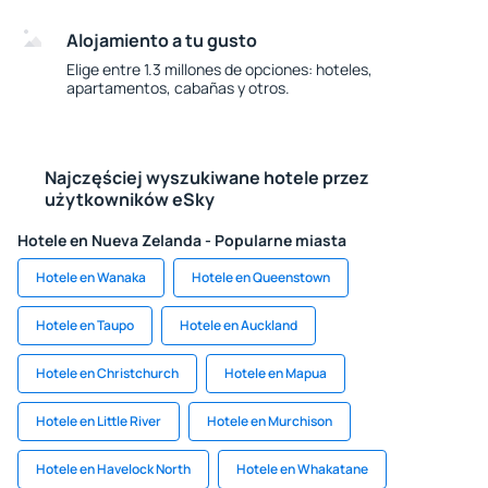
Alojamiento a tu gusto
Elige entre 1.3 millones de opciones: hoteles,
apartamentos, cabañas y otros.
Najczęściej wyszukiwane hotele przez
użytkowników eSky
Hotele en Nueva Zelanda - Popularne miasta
Hotele en Wanaka
Hotele en Queenstown
Hotele en Taupo
Hotele en Auckland
Hotele en Christchurch
Hotele en Mapua
Hotele en Little River
Hotele en Murchison
Hotele en Havelock North
Hotele en Whakatane