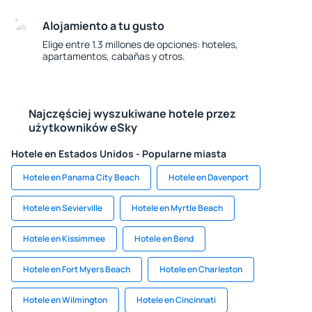
Alojamiento a tu gusto
Elige entre 1.3 millones de opciones: hoteles,
apartamentos, cabañas y otros.
Najczęściej wyszukiwane hotele przez
użytkowników eSky
Hotele en Estados Unidos - Popularne miasta
Hotele en Panama City Beach
Hotele en Davenport
Hotele en Sevierville
Hotele en Myrtle Beach
Hotele en Kissimmee
Hotele en Bend
Hotele en Fort Myers Beach
Hotele en Charleston
Hotele en Wilmington
Hotele en Cincinnati