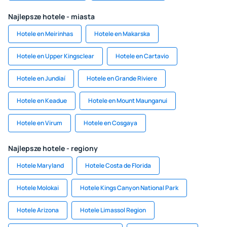
Najlepsze hotele - miasta
Hotele en Meirinhas
Hotele en Makarska
Hotele en Upper Kingsclear
Hotele en Cartavio
Hotele en Jundiaí
Hotele en Grande Riviere
Hotele en Keadue
Hotele en Mount Maunganui
Hotele en Virum
Hotele en Cosgaya
Najlepsze hotele - regiony
Hotele Maryland
Hotele Costa de Florida
Hotele Molokai
Hotele Kings Canyon National Park
Hotele Arizona
Hotele Limassol Region