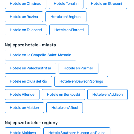
Hotele en Chisinau
Hotele Tohatin
Hotele en Straseni
Hotele en Rezina
Hotele en Ungheni
Hotele en Telenesti
Hotele en Floresti
Najlepsze hotele - miasta
Hotele en La Chapelle-Saint-Mesmin
Hotele en Paleokastritsa
Hotele en Purmer
Hotele en Olula del Río
Hotele en Dawson Springs
Hotele Allende
Hotele en Berkovski
Hotele en Addison
Hotele en Maiden
Hotele en Afiesl
Najlepsze hotele - regiony
Hotele Moldova
Hotele Southern Hungarian Plains