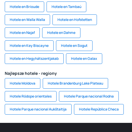
Hotele en Brioude
Hotele en Tambaú
Hotele en Walla Walla
Hotele en Hofstetten
Hotele en Najaf
Hotele en Dahme
Hotele en Key Biscayne
Hotele en Sogut
Hotele en Hegyhátszentjakab
Hotele en Galax
Najlepsze hotele - regiony
Hotele Moldova
Hotele Brandenburg Lake Plateau
Hotele Ródope orientales
Hotele Parque nacional Rodna
Hotele Parque nacional Aukštaitija
Hotele República Checa