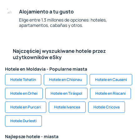
Alojamiento a tu gusto
Elige entre 1.3 millones de opciones: hoteles,
apartamentos, cabañas y otros.
Najczęściej wyszukiwane hotele przez
użytkowników eSky
Hotele en Moldavia - Popularne miasta
Hotele Tohatin
Hotele en Chisinau
Hotele en Causeni
Hotele en Orhei
Hotele en Tiráspol
Hotele en Riscani
Hotele en Purcari
Hotele Ivancea
Hotele Cricova
Hotele Durlesti
Najlepsze hotele - miasta