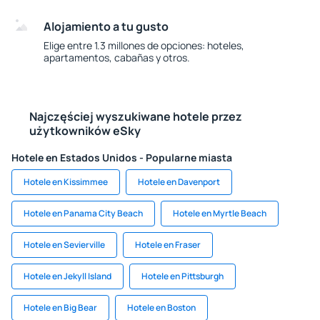
Alojamiento a tu gusto
Elige entre 1.3 millones de opciones: hoteles,
apartamentos, cabañas y otros.
Najczęściej wyszukiwane hotele przez
użytkowników eSky
Hotele en Estados Unidos - Popularne miasta
Hotele en Kissimmee
Hotele en Davenport
Hotele en Panama City Beach
Hotele en Myrtle Beach
Hotele en Sevierville
Hotele en Fraser
Hotele en Jekyll Island
Hotele en Pittsburgh
Hotele en Big Bear
Hotele en Boston