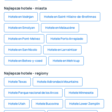
Najlepsze hotele - miasta
Hotele en Vodnjan
Hotele en Saint-Hilaire-de-Brethmas
Hotele en Smolyan
Hotele en Malaucène
Hotele en Pont-Melvez
Hotele Porto Arrepiado
Hotele en San Nicolo
Hotele en Larraintzar
Hotele en Betws-y-coed
Hotele en Metricup
Najlepsze hotele - regiony
Hotele Texas
Hotele Adirondack Mountains
Hotele Parque nacional de los Arcos​
Hotele Minnesota
Hotele Utah
Hotele Bucovina
Hotele Lower Zemplin