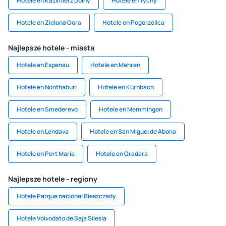
Hotele en Kazimierz Dolny
Hotele en Tychy
Hotele en Zielona Gora
Hotele en Pogorzelica
Najlepsze hotele - miasta
Hotele en Espenau
Hotele en Mehren
Hotele en Nonthaburi
Hotele en Kürnbach
Hotele en Smederevo
Hotele en Memmingen
Hotele en Lendava
Hotele en San Miguel de Abona
Hotele en Port Maria
Hotele en Gradara
Najlepsze hotele - regiony
Hotele Parque nacional Bieszczady
Hotele Voivodato de Baja Silesia