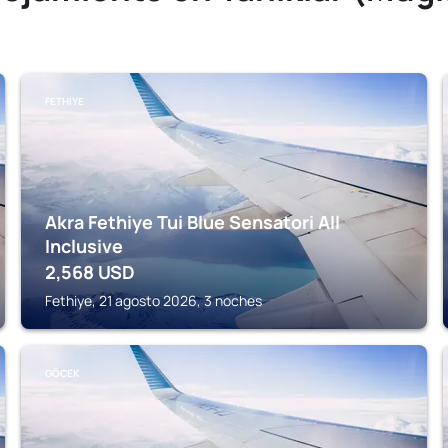
FETHIYE
Akra Fethiye Tui Blue Sensatori All
Inclusive
2,568
USD
Fethiye, 21 agosto 2026, 3 noches
GÖCEK