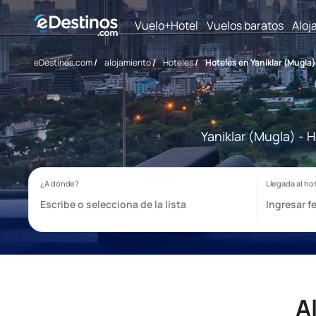
Vuelo+Hotel
Vuelos baratos
Aloj
eDestinos.com
/
alojamiento
/
Hoteles
/
Hoteles en Yaniklar (Mugla)
Yaniklar (Mugla) - 
A