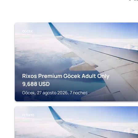
GÖCEK
Rixos Premium Göcek Adult Only
9,688
USD
Göcek, 27 agosto 2026, 7 noches
FETHIYE