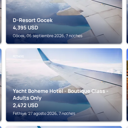
D-Resort Gocek
4,395
USD
Göcek, 06 septiembre 2026, 7 noches
FETHIYE
Yacht Boheme Hotel - Boutique Class -
Adults Only
2,472
USD
Fethiye, 27 agosto 2026, 7 noches