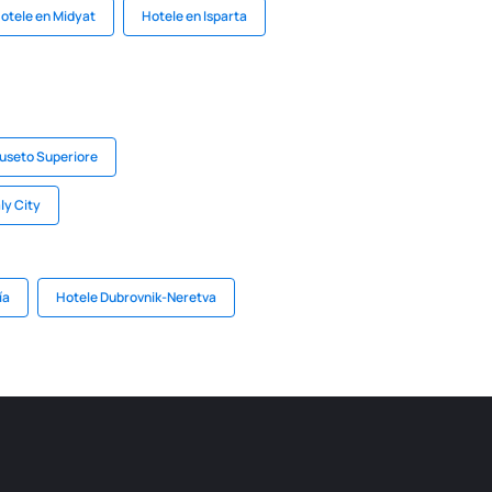
otele en Midyat
Hotele en Isparta
Buseto Superiore
ly City
ía
Hotele Dubrovnik-Neretva