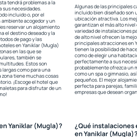
ista tendrá problemas a la
Algunas de las principales c
 a sus necesidades.
incluido bien diseñado son 
odo incluido o, por el
ubicación atractiva. Los me
n ambiente acogedor y un
garantizan el más alto nivel
des reservar un alojamiento
variedad de instalaciones p
a el destino deseado y la
de alto nivel ofrecen la mejo
todos de pago y las
principales atracciones en 
hoteles en Yaniklar (Mugla)
tienen la posibilidad de hac
zonas en las que se
como de elegir una habitaci
pulares, también se
perfectamente a sus necesid
multitudes. Estos son
probablemente ofrezca un m
s largas como para una
como un spa o gimnasio, así
a zona tiene muchas cosas
pequeños. El mejor alojamie
torio. ¡Escoge el hotel que
perfecta para parejas, famil
maletas para disfrutar de un
empresas que desean organi
smo!
en Yaniklar (Mugla)?
¿Qué instalaciones 
en Yaniklar (Mugla)