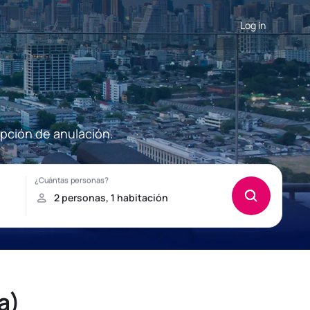
Log in
opción de anulación.
a)