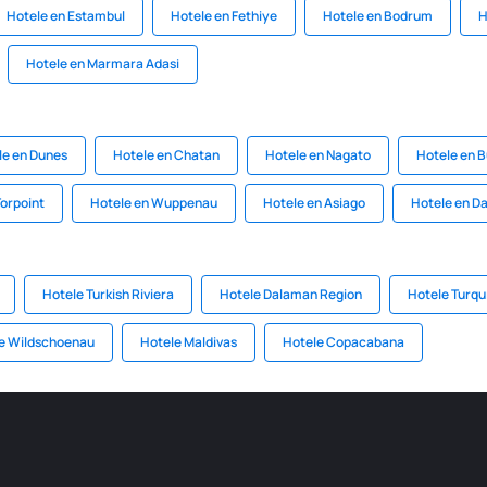
Hotele en Estambul
Hotele en Fethiye
Hotele en Bodrum
H
Hotele en Marmara Adasi
le en Dunes
Hotele en Chatan
Hotele en Nagato
Hotele en 
Torpoint
Hotele en Wuppenau
Hotele en Asiago
Hotele en Da
Hotele Turkish Riviera
Hotele Dalaman Region
Hotele Turqu
e Wildschoenau
Hotele Maldivas
Hotele Copacabana