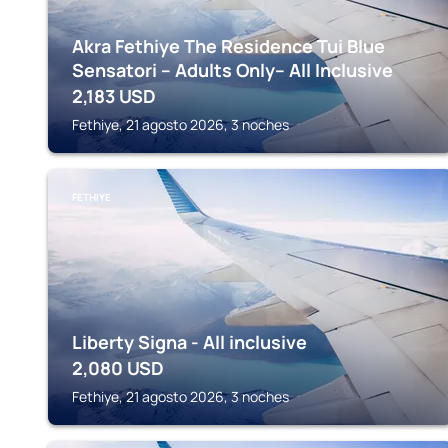
Akra Fethiye The Residence Tui Blue
Sensatori – Adults Only– All Inclusive
2,183
USD
Fethiye, 21 agosto 2026, 3 noches
FETHIYE
Liberty Signa - All inclusive
2,080
USD
Fethiye, 21 agosto 2026, 3 noches