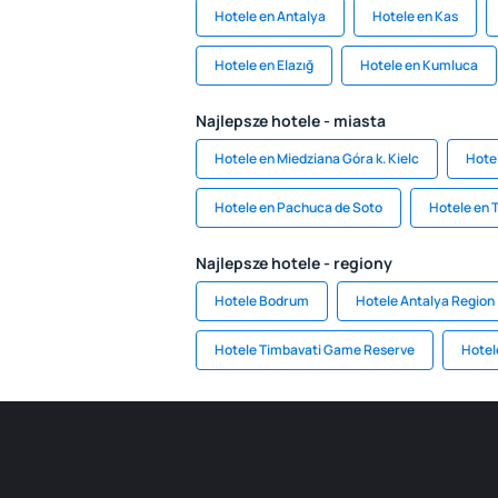
Hotele en Antalya
Hotele en Kas
Hotele en Elazığ
Hotele en Kumluca
Najlepsze hotele - miasta
Hotele en Miedziana Góra k. Kielc
Hote
Hotele en Pachuca de Soto
Hotele en 
Najlepsze hotele - regiony
Hotele Bodrum
Hotele Antalya Region
Hotele Timbavati Game Reserve
Hotel