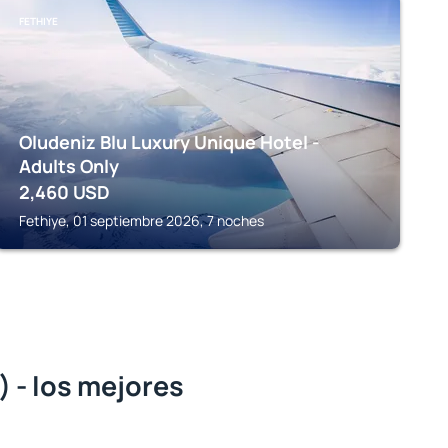
FETHIYE
Oludeniz Blu Luxury Unique Hotel -
Adults Only
2,460
USD
Fethiye, 01 septiembre 2026, 7 noches
) - los mejores