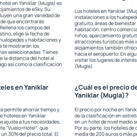
hotel en Yaniklar (Mugla) es
lojamientos de eSky. Su
Los hoteles en Yaniklar (Mug
cluyen una gran variedad de
instalaciones a los huéspe
a de que encontrarás
gratuito, áreas de bienestar
Rellena los campos del
habitación, centro comercia
tino, elige la fecha de
niños, aparcamiento gratuito
 huéspedes y habitaciones y
atracciones turísticas más 
a te mostrarán los
alojamientos también ofrece
chas seleccionadas. Tienes
hacia el aeropuerto. En al
 la distancia del hotel al
visitar los lugares de inter
ago así como la clasificación
(Mugla).
eles en Yaniklar
¿Cuál es el precio d
Yaniklar (Mugla)?
 te permite ahorrar tiempo y
El precio por noche en Yani
e hoteles en Yaniklar
de la clasificación en estrel
e ajuste a tus necesidades.
en un hotel de nivel medio s
te “Vuelo+Hotel“, que
Por su parte, los hoteles de
 un 30% del precio total. El
media de 200 euros o más p