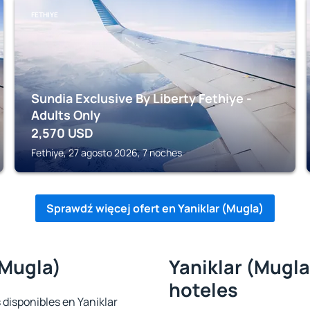
FETHIYE
Sundia Exclusive By Liberty Fethiye -
Adults Only
2,570
USD
Fethiye, 27 agosto 2026, 7 noches
Sprawdź więcej ofert en Yaniklar (Mugla)
(Mugla)
Yaniklar (Mugla
hoteles
 disponibles en Yaniklar