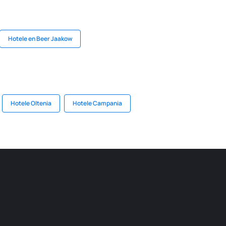
Hotele en Beer Jaakow
Hotele Oltenia
Hotele Campania