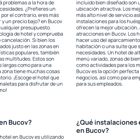
rá problemas a la hora de
incluido bien diseñado son 
ecesidades. ¿Prefieres un
ubicación atractiva. Los me
, por el contrario, eres más
más alto nivel de servicio a
 y un precio bajo? en Bucov
instalaciones para los huésp
cualquier presupuesto.
ofrecen la mejor ubicación, 
pología de hotel y comprueba
atracciones en Bucov. Los h
 cancelación. Si bien los
hacer uso del aparcamiento 
ados justo en las zonas en
habitación o una suite que 
rísticas populares, también
necesidades. Un hotel de al
as multitudes. Estos son
menú variado, zonas de bien
s largas como para una
como actividades para los m
a zona tiene muchas cosas
Bucov es la opción perfecta p
torio. ¡Escoge el hotel que
negocios, así como para em
maletas para disfrutar de un
para sus empleados.
smo!
 en Bucov?
¿Qué instalaciones 
en Bucov?
hotel en Bucov es utilizando