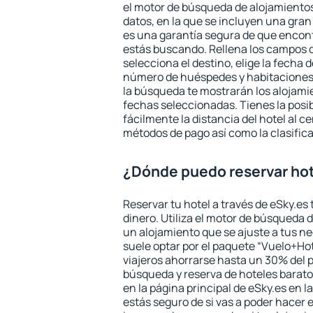
el motor de búsqueda de alojamientos
datos, en la que se incluyen una gran
es una garantía segura de que encon
estás buscando. Rellena los campos 
selecciona el destino, elige la fecha d
número de huéspedes y habitaciones y
la búsqueda te mostrarán los alojamie
fechas seleccionadas. Tienes la posi
fácilmente la distancia del hotel al ce
métodos de pago así como la clasifica
¿Dónde puedo reservar ho
Reservar tu hotel a través de eSky.es
dinero. Utiliza el motor de búsqueda 
un alojamiento que se ajuste a tus 
suele optar por el paquete “Vuelo+Hot
viajeros ahorrarse hasta un 30% del pr
búsqueda y reserva de hoteles barato
en la página principal de eSky.es en l
estás seguro de si vas a poder hacer e