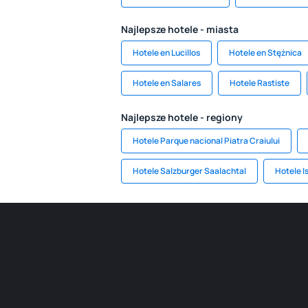
Najlepsze hotele - miasta
Hotele en Lucillos
Hotele en Stężnica
Hotele en Salares
Hotele Rastiste
Najlepsze hotele - regiony
Hotele Parque nacional Piatra Craiului
Hotele Salzburger Saalachtal
Hotele I