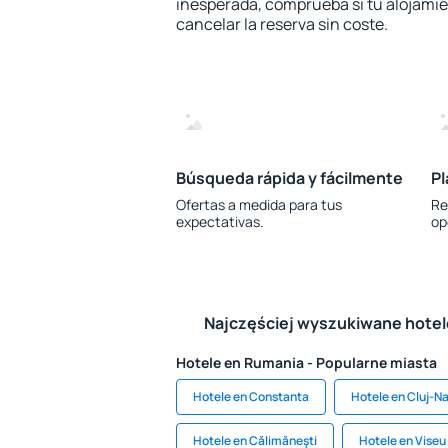
inesperada, comprueba si tu alojamien
cancelar la reserva sin coste.
Búsqueda rápida y fácilmente
Pl
Ofertas a medida para tus
Re
expectativas.
op
Najczęściej wyszukiwane hote
Hotele en Rumania - Popularne miasta
Hotele en Constanta
Hotele en Cluj-N
Hotele en Călimăneşti
Hotele en Viseu