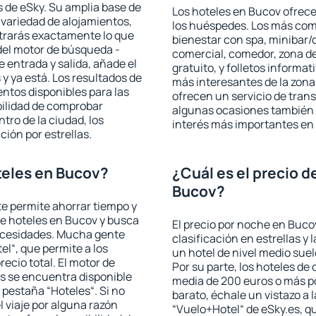
 de eSky. Su amplia base de
Los hoteles en Bucov ofrecen
 variedad de alojamientos,
los huéspedes. Los más comu
trarás exactamente lo que
bienestar con spa, minibar/c
del motor de búsqueda -
comercial, comedor, zona d
e entrada y salida, añade el
gratuito, y folletos informat
 ya está. Los resultados de
más interesantes de la zon
ntos disponibles para las
ofrecen un servicio de trans
bilidad de comprobar
algunas ocasiones también r
ntro de la ciudad, los
interés más importantes en
ción por estrellas.
teles en Bucov?
¿Cuál es el precio d
Bucov?
 te permite ahorrar tiempo y
de hoteles en Bucov y busca
El precio por noche en Buco
necesidades. Mucha gente
clasificación en estrellas y
el“, que permite a los
un hotel de nivel medio suel
ecio total. El motor de
Por su parte, los hoteles de
s se encuentra disponible
media de 200 euros o más p
a pestaña “Hoteles“. Si no
barato, échale un vistazo a 
l viaje por alguna razón
“Vuelo+Hotel“ de eSky.es, qu