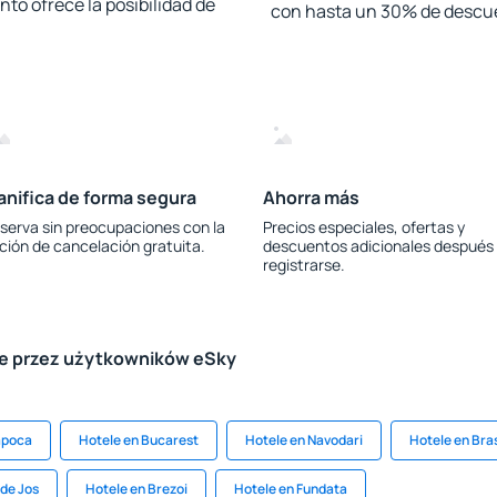
to ofrece la posibilidad de
con hasta un 30% de descu
anifica de forma segura
Ahorra más
serva sin preocupaciones con la
Precios especiales, ofertas y
ción de cancelación gratuita.
descuentos adicionales después
registrarse.
le przez użytkowników eSky
apoca
Hotele en Bucarest
Hotele en Navodari
Hotele en Bra
 de Jos
Hotele en Brezoi
Hotele en Fundata