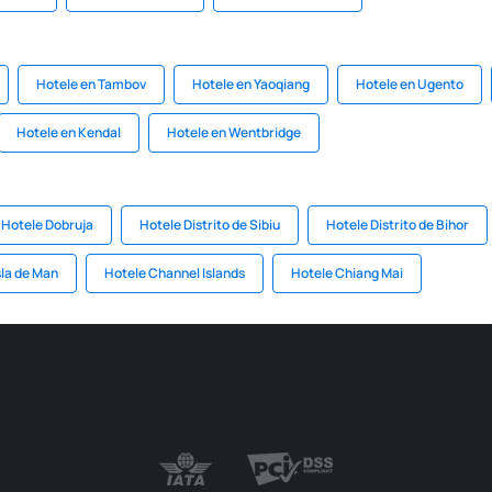
Hotele en Tambov
Hotele en Yaoqiang
Hotele en Ugento
Hotele en Kendal
Hotele en Wentbridge
Hotele Dobruja
Hotele Distrito de Sibiu
Hotele Distrito de Bihor
sla de Man
Hotele Channel Islands
Hotele Chiang Mai