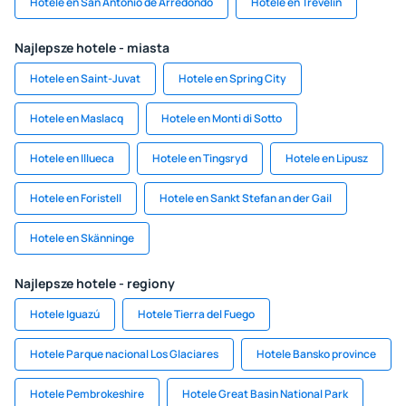
Hotele en San Antonio de Arredondo
Hotele en Trevelín
Najlepsze hotele - miasta
Hotele en Saint-Juvat
Hotele en Spring City
Hotele en Maslacq
Hotele en Monti di Sotto
Hotele en Illueca
Hotele en Tingsryd
Hotele en Lipusz
Hotele en Foristell
Hotele en Sankt Stefan an der Gail
Hotele en Skänninge
Najlepsze hotele - regiony
Hotele Iguazú
Hotele Tierra del Fuego
Hotele Parque nacional Los Glaciares
Hotele Bansko province
Hotele Pembrokeshire
Hotele Great Basin National Park