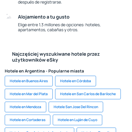
después de registrarse.
Alojamiento a tu gusto
Elige entre 1.3 millones de opciones: hoteles,
apartamentos, cabañas y otros.
Najczęściej wyszukiwane hotele przez
użytkowników eSky
Hotele en Argentina - Popularne miasta
Hotele en Buenos Aires
Hotele en Córdoba
Hotele en Mar del Plata
Hotele en San Carlos de Bariloche
Hotele en Mendoza
Hotele San Jose Del Rincon
Hotele en Cortaderas
Hotele en Luján de Cuyo