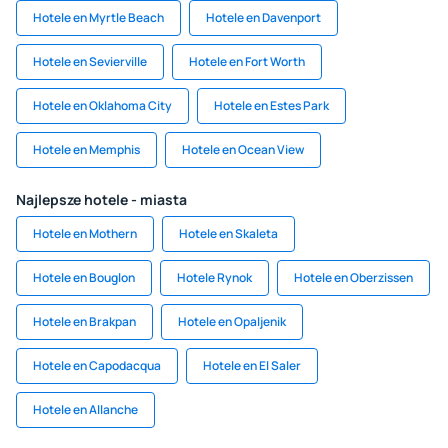
Hotele en Myrtle Beach
Hotele en Davenport
Hotele en Sevierville
Hotele en Fort Worth
Hotele en Oklahoma City
Hotele en Estes Park
Hotele en Memphis
Hotele en Ocean View
Najlepsze hotele - miasta
Hotele en Mothern
Hotele en Skaleta
Hotele en Bouglon
Hotele Rynok
Hotele en Oberzissen
Hotele en Brakpan
Hotele en Opaljenik
Hotele en Capodacqua
Hotele en El Saler
Hotele en Allanche