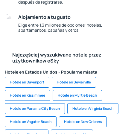
después de registrarse.
Alojamiento a tu gusto
Elige entre 1.3 millones de opciones: hoteles,
apartamentos, cabañas y otros.
Najczęściej wyszukiwane hotele przez
użytkowników eSky
Hotele en Estados Unidos - Popularne miasta
Hotele en Davenport
Hotele en Sevierville
Hotele en Kissimmee
Hotele en Myrtle Beach
Hotele en Panama City Beach
Hotele en Virginia Beach
Hotele en Vagator Beach
Hotele en New Orleans