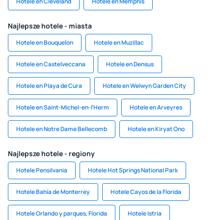
Hotele en Cleveland
Hotele en Memphis
Najlepsze hotele - miasta
Hotele en Bouquelon
Hotele en Muzillac
Hotele en Castelveccana
Hotele en Densus
Hotele en Playa de Cura
Hotele en Welwyn Garden City
Hotele en Saint-Michel-en-l'Herm
Hotele en Arveyres
Hotele en Notre Dame Bellecomb
Hotele en Kiryat Ono
Najlepsze hotele - regiony
Hotele Pensilvania
Hotele Hot Springs National Park
Hotele Bahía de Monterrey
Hotele Cayos de la Florida
Hotele Orlando y parques, Florida
Hotele Istria