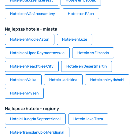
Hotele Bukkszentkereszt
Hotele en Csopak
Hotele en Vásárosnamény
Hotele en Pápa
Najlepsze hotele - miasta
Hotele en Middle Aston
Hotele en Luže
Hotele en Lipce Reymontowskie
Hotele en Elizondo
Hotele en Peachtree City
Hotele en Desertmartin
Hotele en Valka
Hotele Ladiskina
Hotele en Mytishchi
Hotele en Mysen
Najlepsze hotele - regiony
Hotele Hungría Septentrional
Hotele Lake Tisza
Hotele Transdanubio Meridional