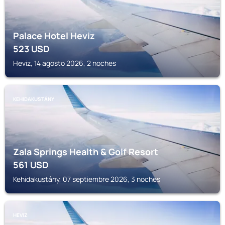
Palace Hotel Heviz
523
USD
Heviz, 14 agosto 2026, 2 noches
KEHIDAKUSTÁNY
Zala Springs Health & Golf Resort
561
USD
Kehidakustány, 07 septiembre 2026, 3 noches
HEVIZ