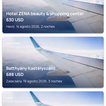
Hotel ZENA beauty & shopping center
630
USD
Heviz, 14 agosto 2026, 2 noches
ZALACSÁNY
Batthyány Kastélyszálló
688
USD
Zalacsány, 19 agosto 2026, 3 noches
HEVIZ