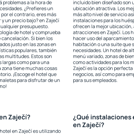
rá problemas a la hora de
incluido bien diseñado son 
ecesidades. ¿Prefieres un
ubicación atractiva. Los mej
, por el contrario, eres más
más alto nivel de servicio a
y un precio bajo? en Zaječí
instalaciones para los huésp
cualquier presupuesto.
ofrecen la mejor ubicación, 
pología de hotel y comprueba
atracciones en Zaječí. Los h
 cancelación. Si bien los
hacer uso del aparcamiento 
ados justo en las zonas en
habitación o una suite que 
rísticas populares, también
necesidades. Un hotel de al
as multitudes. Estos son
menú variado, zonas de bien
s largas como para una
como actividades para los m
a zona tiene muchas cosas
Zaječí es la opción perfecta 
torio. ¡Escoge el hotel que
negocios, así como para em
maletas para disfrutar de un
para sus empleados.
smo!
en Zaječí?
¿Qué instalaciones 
en Zaječí?
otel en Zaječí es utilizando