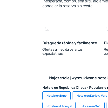
inesperada, comprueba si tu alojamien
cancelar la reserva sin coste.
Búsqueda rápida y fácilmente
Pl
Ofertas a medida para tus
Re
expectativas.
op
Najczęściej wyszukiwane hote
Hotele en República Checa - Popularne
Hotele en Brno
Hotele en Karlovy Vary
Hotele en Litomyšl
Hotele en Seč