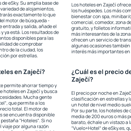
 de eSky. Su amplia base de
Los hoteles en Zaječí ofrece
 variedad de alojamientos,
los huéspedes. Los más comu
trarás exactamente lo que
bienestar con spa, minibar/c
del motor de búsqueda -
comercial, comedor, zona d
e entrada y salida, añade el
gratuito, y folletos informat
 ya está. Los resultados de
más interesantes de la zon
ntos disponibles para las
ofrecen un servicio de trans
bilidad de comprobar
algunas ocasiones también r
ntro de la ciudad, los
interés más importantes en 
ción por estrellas.
eles en Zaječí?
¿Cuál es el precio d
Zaječí?
 te permite ahorrar tiempo y
de hoteles en Zaječí y busca
El precio por noche en Zaječ
necesidades. Mucha gente
clasificación en estrellas y
el“, que permite a los
un hotel de nivel medio suel
ecio total. El motor de
Por su parte, los hoteles de
s se encuentra disponible
media de 200 euros o más p
a pestaña “Hoteles“. Si no
barato, échale un vistazo a 
l viaje por alguna razón
“Vuelo+Hotel“ de eSky.es, qu