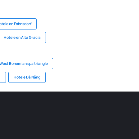
otele en Fohnsdorf
Hotele en Alta Gracia
West Bohemian spa triangle
m
Hotele Đà Nẵng