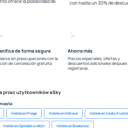
to ofrece la posibilidad de
con hasta un 30% de descu
anifica de forma segura
Ahorra más
serva sin preocupaciones con la
Precios especiales, ofertas y
ción de cancelación gratuita.
descuentos adicionales después
registrarse.
le przez użytkowników eSky
 miasta
Hotele en Praga
Hotele en Ostrava
Hotele en Cesky Krumlo
Hotele en Spindleruv Mlýn
Hotele en Boskovice