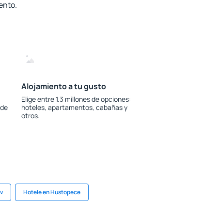
ento.
Alojamiento a tu gusto
Elige entre 1.3 millones de opciones:
 de
hoteles, apartamentos, cabañas y
otros.
v
Hotele en Hustopece