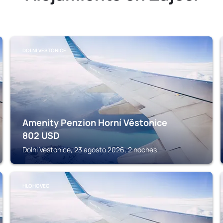
DOLNI VESTONICE
Amenity Penzion Horní Věstonice
802
USD
Dolni Vestonice, 23 agosto 2026, 2 noches
HLOHOVEC