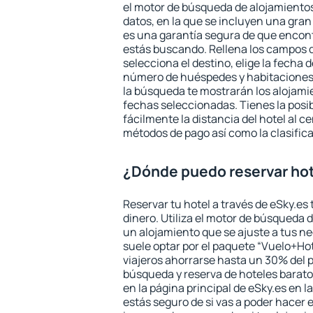
el motor de búsqueda de alojamientos
datos, en la que se incluyen una gran
es una garantía segura de que encon
estás buscando. Rellena los campos 
selecciona el destino, elige la fecha d
número de huéspedes y habitaciones y
la búsqueda te mostrarán los alojamie
fechas seleccionadas. Tienes la posi
fácilmente la distancia del hotel al ce
métodos de pago así como la clasifica
¿Dónde puedo reservar hot
Reservar tu hotel a través de eSky.es
dinero. Utiliza el motor de búsqueda 
un alojamiento que se ajuste a tus 
suele optar por el paquete “Vuelo+Hot
viajeros ahorrarse hasta un 30% del pr
búsqueda y reserva de hoteles barato
en la página principal de eSky.es en l
estás seguro de si vas a poder hacer e