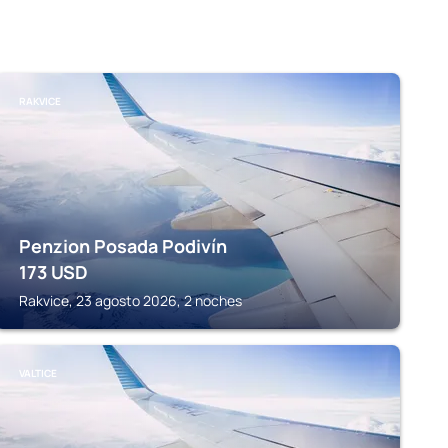
RAKVICE
Penzion Posada Podivín
173
USD
Rakvice, 23 agosto 2026, 2 noches
VALTICE