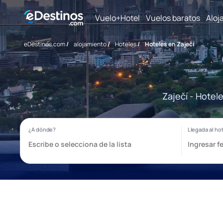
Vuelo+Hotel
Vuelos baratos
Aloj
eDestinos.com
/
alojamiento
/
Hoteles
/
Hoteles en Zaječí
Zaječí - Hotel