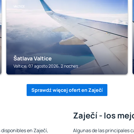
VALTICE
Šatlava Valtice
Valtice, 07 agosto 2026, 2 noches
Sprawdź więcej ofert en Zaječí
Zaječí - los me
 disponibles en Zaječí,
Algunas de las principales c