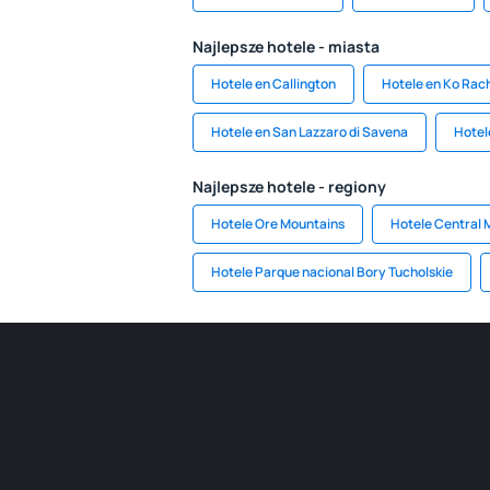
Najlepsze hotele - miasta
Hotele en Callington
Hotele en Ko Rach
Hotele en San Lazzaro di Savena
Hotel
Najlepsze hotele - regiony
Hotele Ore Mountains
Hotele Central 
Hotele Parque nacional Bory Tucholskie