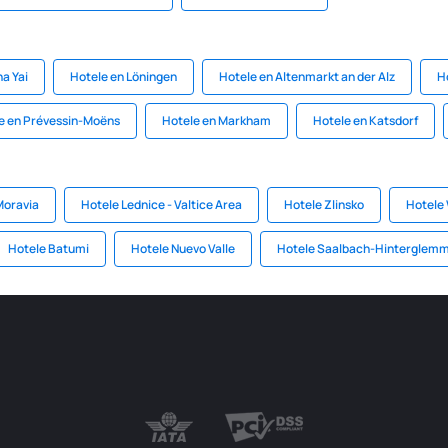
a Yai
Hotele en Löningen
Hotele en Altenmarkt an der Alz
H
e en Prévessin-Moëns
Hotele en Markham
Hotele en Katsdorf
Moravia
Hotele Lednice - Valtice Area
Hotele Zlinsko
Hotele 
Hotele Batumi
Hotele Nuevo Valle
Hotele Saalbach-Hinterglem