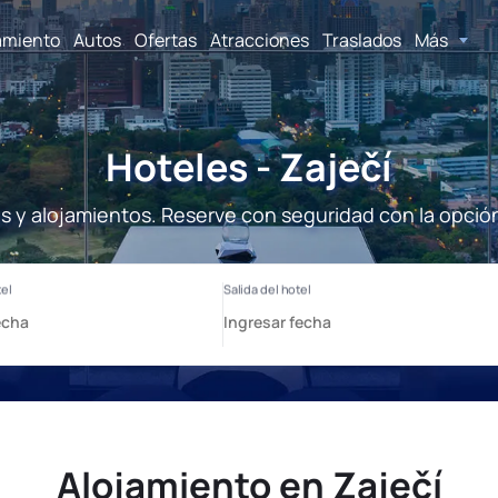
amiento
Autos
Ofertas
Atracciones
Traslados
Más
Hoteles - Zaječí
es y alojamientos. Reserve con seguridad con la opció
Alojamiento en Zaječí