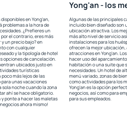
Yong'an - los m
 disponibles en Yong'an,
Algunas de las principales c
rá problemas a la hora de
incluido bien diseñado son 
ecesidades. ¿Prefieres un
ubicación atractiva. Los me
, por el contrario, eres más
más alto nivel de servicio a
y un precio bajo? en
instalaciones para los huésp
nto con cualquier
ofrecen la mejor ubicación, 
seado y la tipología de hotel
atracciones en Yong'an. Los
as opciones de cancelación.
hacer uso del aparcamiento 
cuentran ubicados justo en
habitación o una suite que 
tividades turísticas
necesidades. Un hotel de al
poco más lejos de las
menú variado, zonas de bien
o para unas vacaciones
como actividades para los m
a sola noche cuando la zona
Yong'an es la opción perfecta
r ahí se hace obligatorio.
negocios, así como para em
 y ponte a hacer las maletas
para sus empleados.
de negocios ahora mismo!