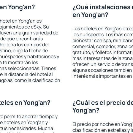
en Yong'an?
¿Qué instalaciones 
en Yong'an?
hotel en Yong'an es
lojamientos de eSky. Su
Los hoteles en Yong'an ofrec
cluyen una gran variedad de
los huéspedes. Los más comu
a de que encontrarás
bienestar con spa, minibar/c
Rellena los campos del
comercial, comedor, zona d
tino, elige la fecha de
gratuito, y folletos informat
 huéspedes y habitaciones y
más interesantes de la zon
a te mostrarán los
ofrecen un servicio de trans
chas seleccionadas. Tienes
algunas ocasiones también r
 la distancia del hotel al
interés más importantes en
ago así como la clasificación
eles en Yong'an?
¿Cuál es el precio d
Yong'an?
 te permite ahorrar tiempo y
de hoteles en Yong'an y
El precio por noche en Yong
a tus necesidades. Mucha
clasificación en estrellas y