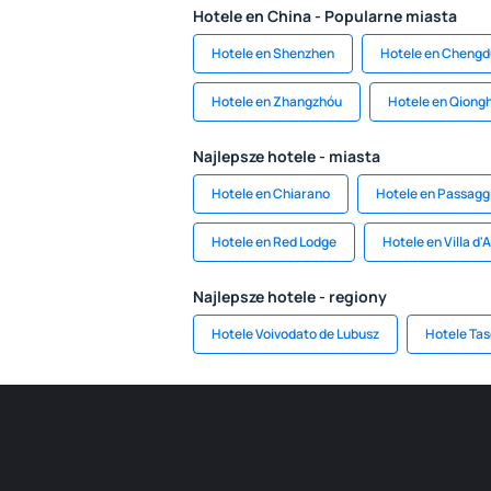
Hotele en China - Popularne miasta
Hotele en Shenzhen
Hotele en Chengd
Hotele en Zhangzhóu
Hotele en Qiong
Najlepsze hotele - miasta
Hotele en Chiarano
Hotele en Passaggi
Hotele en Red Lodge
Hotele en Villa d'
Najlepsze hotele - regiony
Hotele Voivodato de Lubusz
Hotele Tas