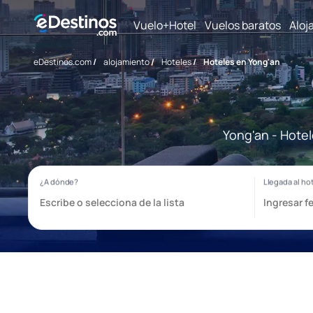
Vuelo+Hotel
Vuelos baratos
Aloj
eDestinos.com
/
alojamiento
/
Hoteles
/
Hoteles en Yong'an
Yong'an - Hotel