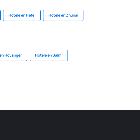
Hotele en Hefei
Hotele en Zhuhai
 en Hoyanger
Hotele en Salmi