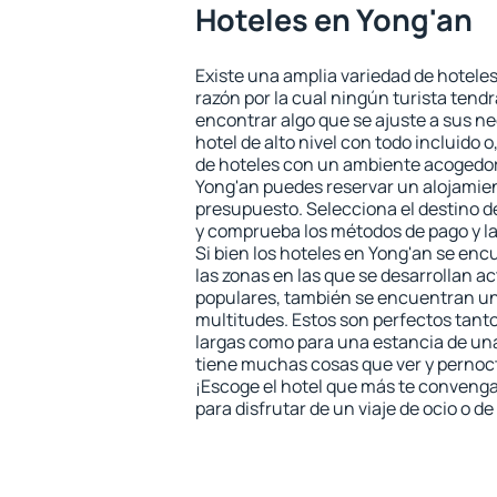
Hoteles en Yong'an
Existe una amplia variedad de hoteles
razón por la cual ningún turista tend
encontrar algo que se ajuste a sus n
hotel de alto nivel con todo incluido o
de hoteles con un ambiente acogedor 
Yong'an puedes reservar un alojamie
presupuesto. Selecciona el destino de
y comprueba los métodos de pago y l
Si bien los hoteles en Yong'an se en
las zonas en las que se desarrollan ac
populares, también se encuentran un 
multitudes. Estos son perfectos tant
largas como para una estancia de un
tiene muchas cosas que ver y pernocta
¡Escoge el hotel que más te convenga
para disfrutar de un viaje de ocio o 