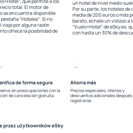
lo+Hotel“, que permite a los
un hotel de nivel medio suel
ecio total. El motor de
Por su parte, los hoteles de
s se encuentra disponible
media de 200 euros o más p
a pestaña “Hoteles“. Si no
barato, échale un vistazo a 
l viaje por alguna razón
“Vuelo+Hotel“ de eSky.es, qu
to ofrece la posibilidad de
con hasta un 30% de descu
anifica de forma segura
Ahorra más
serva sin preocupaciones con la
Precios especiales, ofertas y
ción de cancelación gratuita.
descuentos adicionales después
registrarse.
le przez użytkowników eSky