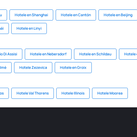
u
Hotele en Shanghai
Hotele en Cantón
Hotele en Beijing
hái
Hotele en Linyi
o Di Assisi
Hotele en Nebersdorf
Hotele en Schildau
Hotele
Almè
Hotele Zezevica
Hotele en Groix
os
Hotele Val Thorens
Hotele Illinois
Hotele Moorea