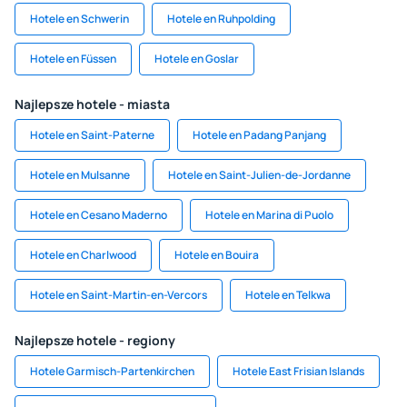
Hotele en Schwerin
Hotele en Ruhpolding
Hotele en Füssen
Hotele en Goslar
Najlepsze hotele - miasta
Hotele en Saint-Paterne
Hotele en Padang Panjang
Hotele en Mulsanne
Hotele en Saint-Julien-de-Jordanne
Hotele en Cesano Maderno
Hotele en Marina di Puolo
Hotele en Charlwood
Hotele en Bouira
Hotele en Saint-Martin-en-Vercors
Hotele en Telkwa
Najlepsze hotele - regiony
Hotele Garmisch-Partenkirchen
Hotele East Frisian Islands