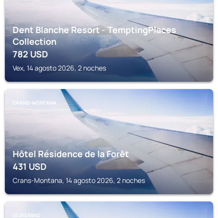
Dent Blanche Resort - TemptingPlaces
Collection
782
USD
Vex, 14 agosto 2026, 2 noches
CRANS-MONTANA
Hôtel Résidence de la Forêt
431
USD
Crans-Montana, 14 agosto 2026, 2 noches
LEUKERBAD