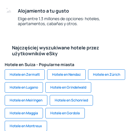
Alojamiento a tu gusto
Elige entre 1.3 millones de opciones: hoteles,
apartamentos, cabañas y otros.
Najczęściej wyszukiwane hotele przez
użytkowników eSky
Hotele en Suiza - Popularne miasta
Hotele en Zermatt
Hotele en Nendaz
Hotele en Zúrich
Hotele en Lugano
Hotele en Grindelwald
Hotele en Meiringen
Hotele en Schonried
Hotele en Maggia
Hotele en Gordola
Hotele en Montreux