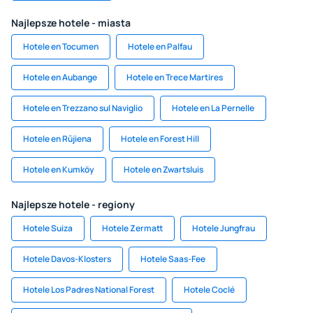
Najlepsze hotele - miasta
Hotele en Tocumen
Hotele en Palfau
Hotele en Aubange
Hotele en Trece Martires
Hotele en Trezzano sul Naviglio
Hotele en La Pernelle
Hotele en Rūjiena
Hotele en Forest Hill
Hotele en Kumköy
Hotele en Zwartsluis
Najlepsze hotele - regiony
Hotele Suiza
Hotele Zermatt
Hotele Jungfrau
Hotele Davos-Klosters
Hotele Saas-Fee
Hotele Los Padres National Forest
Hotele Coclé