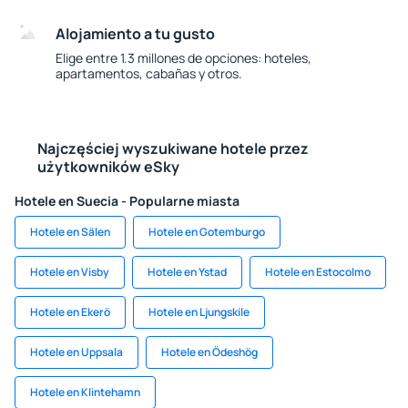
Alojamiento a tu gusto
Elige entre 1.3 millones de opciones: hoteles,
apartamentos, cabañas y otros.
Najczęściej wyszukiwane hotele przez
użytkowników eSky
Hotele en Suecia - Popularne miasta
Hotele en Sälen
Hotele en Gotemburgo
Hotele en Visby
Hotele en Ystad
Hotele en Estocolmo
Hotele en Ekerö
Hotele en Ljungskile
Hotele en Uppsala
Hotele en Ödeshög
Hotele en Klintehamn