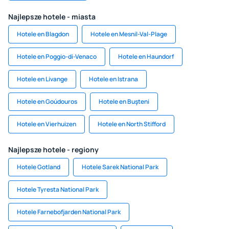
Najlepsze hotele - miasta
Hotele en Blagdon
Hotele en Mesnil-Val-Plage
Hotele en Poggio-di-Venaco
Hotele en Haundorf
Hotele en Livange
Hotele en Istrana
Hotele en Goúdouros
Hotele en Buşteni
Hotele en Vierhuizen
Hotele en North Stifford
Najlepsze hotele - regiony
Hotele Gotland
Hotele Sarek National Park
Hotele Tyresta National Park
Hotele Farnebofjarden National Park