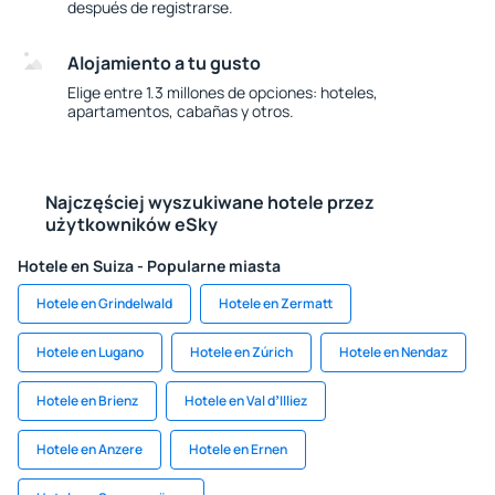
después de registrarse.
Alojamiento a tu gusto
Elige entre 1.3 millones de opciones: hoteles,
apartamentos, cabañas y otros.
Najczęściej wyszukiwane hotele przez
użytkowników eSky
Hotele en Suiza - Popularne miasta
Hotele en Grindelwald
Hotele en Zermatt
Hotele en Lugano
Hotele en Zúrich
Hotele en Nendaz
Hotele en Brienz
Hotele en Val dʼIlliez
Hotele en Anzere
Hotele en Ernen