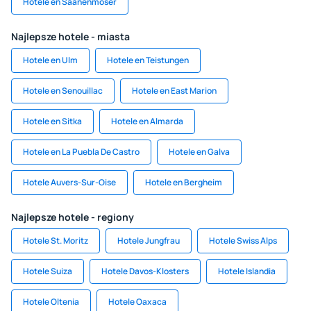
Hotele en Saanenmöser
Najlepsze hotele - miasta
Hotele en Ulm
Hotele en Teistungen
Hotele en Senouillac
Hotele en East Marion
Hotele en Sitka
Hotele en Almarda
Hotele en La Puebla De Castro
Hotele en Galva
Hotele Auvers-Sur-Oise
Hotele en Bergheim
Najlepsze hotele - regiony
Hotele St. Moritz
Hotele Jungfrau
Hotele Swiss Alps
Hotele Suiza
Hotele Davos-Klosters
Hotele Islandia
Hotele Oltenia
Hotele Oaxaca