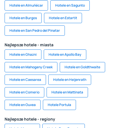
Hotele en Almuńécar
Hotele en Sagunto
Hotele en Burgos
Hotele en Estartit
Hotele en San Pedro del Pinatar
Najlepsze hotele - miasta
Hotele en Ghazni
Hotele en Apollo Bay
Hotele en Mahogany Creek
Hotele en Goldthwaite
Hotele en Caesarea
Hotele en Heijenrath
Hotele en Comerio
Hotele en Mattinata
Hotele en Ouvea
Hotele Portula
Najlepsze hotele - regiony