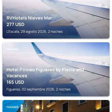
RVHotels Nieves Mar
277
USD
L'Escala, 29 agosto 2026, 2 noches
FIGUERES
Hotel Pirineo Figueres by Pierre and
Vacances
165
USD
Figueres, 02 septiembre 2026, 2 noches
FIGUERES