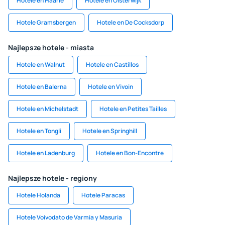
Hotele en Haarle
Hotele en Oisterwijk
Hotele Gramsbergen
Hotele en De Cocksdorp
Najlepsze hotele - miasta
Hotele en Walnut
Hotele en Castillos
Hotele en Balerna
Hotele en Vivoin
Hotele en Michelstadt
Hotele en Petites Tailles
Hotele en Tongli
Hotele en Springhill
Hotele en Ladenburg
Hotele en Bon-Encontre
Najlepsze hotele - regiony
Hotele Holanda
Hotele Paracas
Hotele Voivodato de Varmia y Masuria